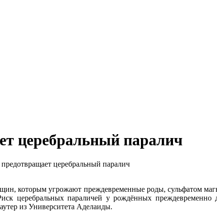
ет церебральный паралич
предотвращает церебральный паралич
щин, которым угрожают преждевременные роды, сульфатом магн
Риск церебральных параличей у рождённых преждевременно де
аутер из Университета Аделаиды.