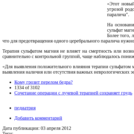
«Этот новый
угрозой род
паралича".
На основани
сульфат магн
Более того, 
что для предотвращения одного церебрального паралича нужн
Терапия сульфатом магния не влияет на смертность или возн
сравнительно с контрольной группой, чаще наблюдалось пониж
«Для выявления положительного влияния терапии сульфатом м
выявления наличия или отсутствия важных неврологических э
Кому грозит перелом бедра?
1334 of 3102
Сочетание операции с лучевой терапией сохраняет грудь
педиатрия
Добавить комментарий
Дата публикации:
03 апреля 2012
Теги: