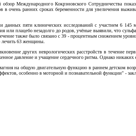
 обзор Международного Кокрэновского Сотрудничества показ
ов в очень ранних сроках беременности для увеличения выжив
и данных пяти клинических исследований с участием 6 145 м
ия или плацебо незадолго до родов, учёные выявили, что сульф
лечение также было связано с 39 - процентным снижением уровн
о лечить 63 женщины.
икновение других неврологических расстройств в течение пер
енное давление и учащение сердечного ритма. Однако никаких 
агния на общую двигательную функцию в раннем детском возрас
ффектов, особенно в моторной и познавательной функции" - за