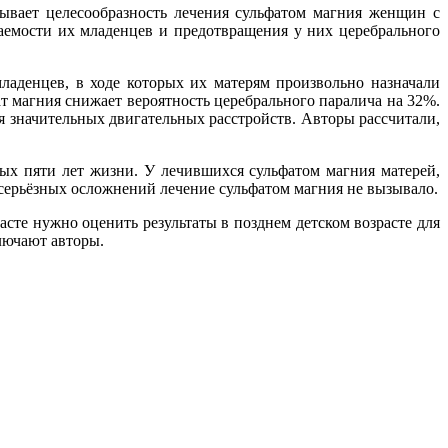
ывает целесообразность лечения сульфатом магния женщин с
аемости их младенцев и предотвращения у них церебрального
ладенцев, в ходе которых их матерям произвольно назначали
ат магния снижает вероятность церебрального паралича на 32%.
я значительных двигательных расстройств. Авторы рассчитали,
вых пяти лет жизни. У лечившихся сульфатом магния матерей,
серьёзных осложнений лечение сульфатом магния не вызывало.
те нужно оценить результаты в позднем детском возрасте для
ключают авторы.