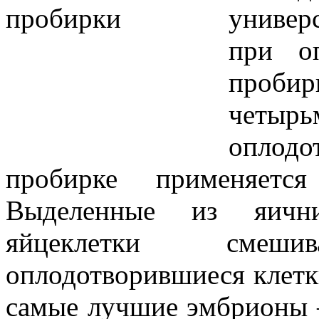
универ
при оп
пробир
четыр
оплод
пробирке применяетс
Выделенные из яични
яйцеклетки смеш
оплодотворившиеся клетк
самые лучшие эмбрионы –