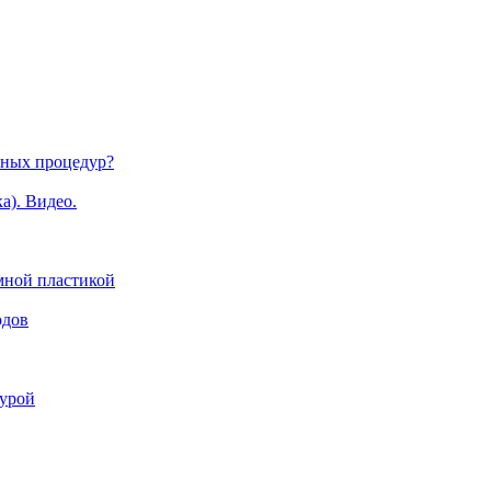
нных процедур?
а). Видео.
мной пластикой
одов
гурой