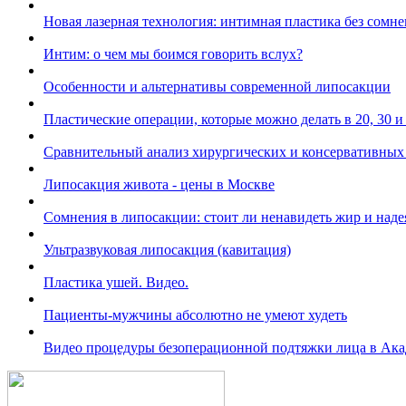
Новая лазерная технология: интимная пластика без сомн
Интим: о чем мы боимся говорить вслух?
Особенности и альтернативы современной липосакции
Пластические операции, которые можно делать в 20, 30 и 
Сравнительный анализ хирургических и консервативных
Липосакция живота ‑ цены в Москве
Сомнения в липосакции: стоит ли ненавидеть жир и наде
Ультразвуковая липосакция (кавитация)
Пластика ушей. Видео.
Пациенты-мужчины абсолютно не умеют худеть
Видео процедуры безоперационной подтяжки лица в Ака