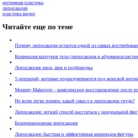
интимная пластика
липосакция
пластика видео
Читайте еще по теме
Почему липосакция остается одной из самых востребова
Коррекция контуров тела (липосакция и абдоминопластик
Липосакция лица, щек и подбородка
5 операций, которые подразумеваются под женской инти
Mommy Makeover – комплексное восстановление после р
Не всем легко понять: какой смысл в липосакции груди?
Липосакция: легкий способ расстаться с неидеальной фи
Безоперационная липосакция
Липосакция: быстрая и эффективная коррекция фигуры