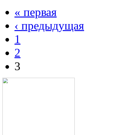
« первая
‹ предыдущая
1
2
3