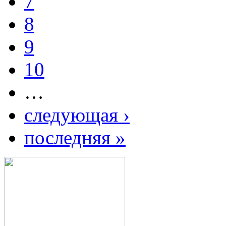
7
8
9
10
…
следующая ›
последняя »