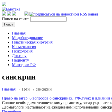
Поиск на сайте:
Главная
Медоборудование
Пластическая хирургия
Косметология
Психология
Доктору
Пациенту
Минздрав РФ
санскрин
Главная
→ Тэги → санскрин
Право на загар: 6 вопросов о санскринах, УФ-лучах и влиянии 
Солнце необходимо человеческому организму, загар украшает 
Дерматологи настаивают на ежедневном использовании санскри
Подробнее →