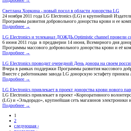
Подробнее →
Светлана Хоркина - новый посол в области донорства LG
24 ноября 2011 года LG Electronics (LG) и крупнейший Издате
Программы развития добровольного донорства крови и ее комп
Подробнее →
LG Electronics и телеканал ДОЖДЬ.Optimistic channel провели
6 июня 2011 года в преддверии 14 июня, Всемирного дня донор
Программы массового добровольного донорства крови и её ком
Подробнее →
LG Electronics проводит очередной День донора на своем росс
Вчера в рамках поддержки Программы развития массового добро
Вместе с работниками завода LG донорскую эстафету приняла л
Подробнее →
LG Electronics привлекает в проект донорства крови нового п
LG Electronics привлекает в проект «Корпоративного волонтерс
(LG) и «Эльдорадо», крупнейшая сеть магазинов электроники и
Подробнее →
1
2
следующая ›