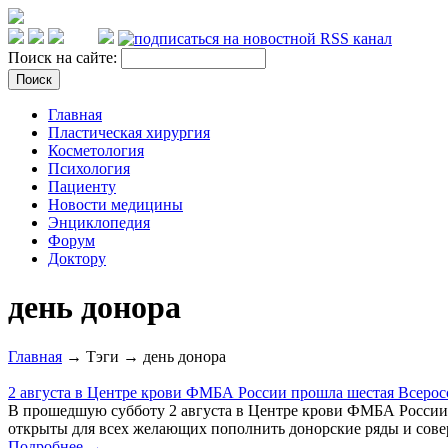
Поиск на сайте:
Главная
Пластическая хирургия
Косметология
Психология
Пациенту
Новости медицины
Энциклопедия
Форум
Доктору
день донора
Главная
→ Тэги → день донора
2 августа в Центре крови ФМБА России прошла шестая Всерос
В прошедшую субботу 2 августа в Центре крови ФМБА России п
открыты для всех желающих пополнить донорские ряды и совер
Подробнее →