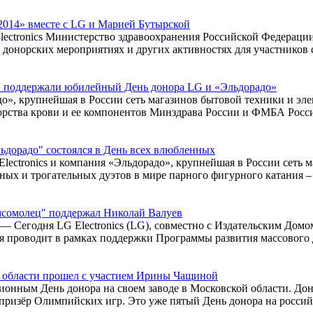
2014» вместе с LG и Марией Бутырской
ectronics Министерство здравоохранения Российской Федераци
донорских мероприятиях и других активностях для участников с
н поддержали юбилейный День донора LG и «Эльдорадо»
адо», крупнейшая в России сеть магазинов бытовой техники и э
рства крови и ее компонентов Минздрава России и ФМБА Росси
льдорадо" состоялся в День всех влюбленных
lectronics и компания «Эльдорадо», крупнейшая в России сеть 
ных и трогательных дуэтов в мире парного фигурного катания –
мсомолец" поддержал Николай Валуев
а — Сегодня LG Electronics (LG), совместно с Издательским Д
я проводит в рамках поддержки Программы развития массового д
ой области прошел с участием Ирины Чащиной
иционным День донора на своем заводе в Московской области. Д
изёр Олимпийских игр. Это уже пятый День донора на российском