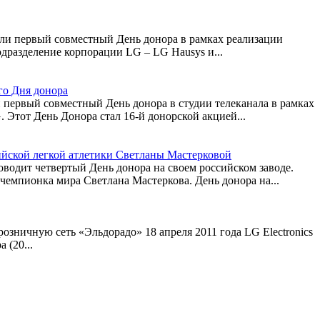
вели первый совместный День донора в рамках реализации
дразделение корпорации LG – LG Hausys и...
го Дня донора
и первый совместный День донора в студии телеканала в рамках
Этот День Донора стал 16-й донорской акцией...
сийской легкой атлетики Светланы Мастерковой
оводит четвертый День донора на своем российском заводе.
чемпионка мира Светлана Мастеркова. День донора на...
озничную сеть «Эльдорадо» 18 апреля​ 2011 года LG Electronics
 (20...