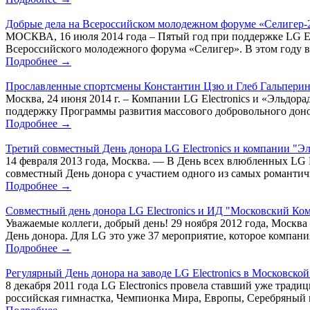
Добрые дела на Всероссийском молодежном форуме «Селигер-
МОСКВА, 16 июля 2014 года – Пятый год при поддержке LG El
Всероссийского молодежного форума «Селигер». В этом году в 
Подробнее →
Прославленные спортсмены Константин Цзю и Глеб Гальпери
Москва, 24 июня 2014 г. – Компании LG Electronics и «Эльдор
поддержку Программы развития массового добровольного доно
Подробнее →
Третий совместный День донора LG Electronics и компании "Э
14 февраля 2013 года, Москва. — В День всех влюбленных LG E
совместный День донора с участием одного из самых романтич
Подробнее →
Совместный день донора LG Electronics и ИД "Московский Ко
Уважаемые коллеги, добрый день! 29 ноября 2012 года, Москв
День донора. Для LG это уже 37 мероприятие, которое компани
Подробнее →
Регулярный День донора на заводе LG Electronics в Московск
8 декабря 2011 года LG Electronics провела ставший уже трад
российская гимнастка, Чемпионка Мира, Европы, Серебряный пр