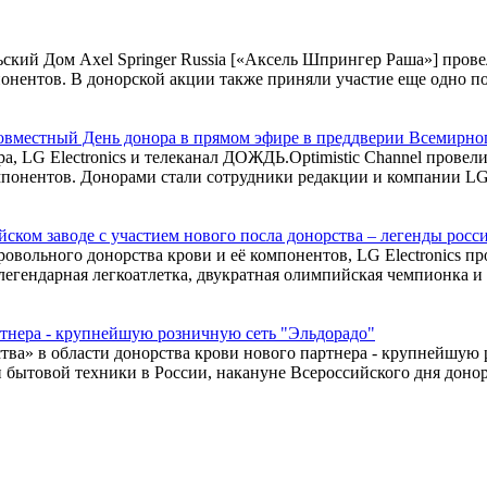
льский Дом Axel Springer Russia [«Аксель Шпрингер Раша»] про
онентов. В донорской акции также приняли участие еще одно по
 совместный День донора в прямом эфире в преддверии Всемирно
а, LG Electronics и телеканал ДОЖДЬ.Optimistic Channel провел
понентов. Донорами стали сотрудники редакции и компании LG. 
ийском заводе с участием нового посла донорства – легенды рос
вольного донорства крови и её компонентов, LG Electronics пр
егендарная легкоатлетка, двукратная олимпийская чемпионка и 
артнера - крупнейшую розничную сеть "Эльдорадо"
тва» в области донорства крови нового партнера - крупнейшую р
 бытовой техники в России, накануне Всероссийского дня донора