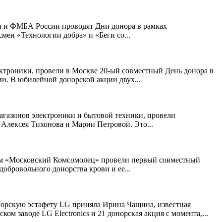
и и ФМБА России проводят Дни донора в рамках
мен «Технологии добра» и «Беги со...
лектроники, провели в Москве 20-ый совместный День донора в
и. В юбилейной донорской акции двух...
магазинов электроники и бытовой техники, провели
 Алексея Тихонова и Марии Петровой. Это...
омом «Московский Комсомолец» провели первый совместный
обровольного донорства крови и ее...
онорскую эстафету LG приняла Ирина Чащина, известная
 заводе LG Electronics и 21 донорская акция с момента,...