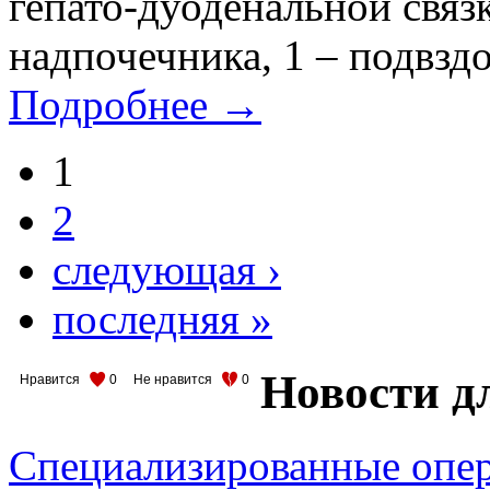
гепато-дуоденальной связ
надпочечника, 1 – подвзд
Подробнее →
1
2
следующая ›
последняя »
Новости д
Нравится
0
Не нравится
0
Специализированные опер