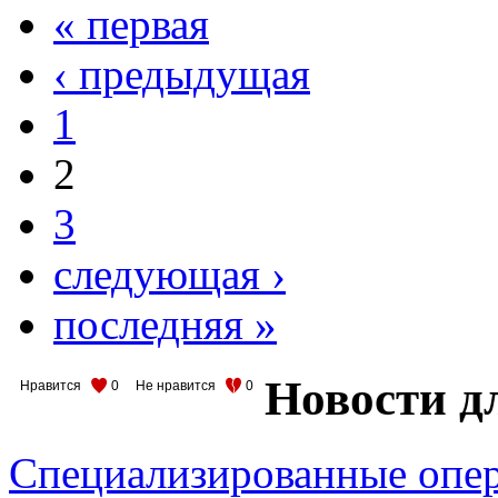
« первая
‹ предыдущая
1
2
3
следующая ›
последняя »
Новости д
Нравится
0
Не нравится
0
Специализированные опер