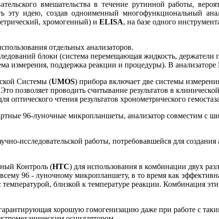
ательского вмешательства в течение рутинной работы, вероя
вать эту идею, создав одноименный многофункциональный ан
метрический, хромогенный) и
ELISA
, на базе одного инструмент
спользования отдельных анализаторов.
следований блоки (система перемещающая жидкость, держатели п
тема измерения, поддержка реакции и процедуры). В анализаторе
ской Системы (
UMOS
) прибора включает две системы измерения
 Это позволяет проводить считывание результатов в клиническо
для оптического чтения результатов хронометрического гемостаза
дартные 96-луночные микропланшеты, анализатор совместим с ш
аучно-исследовательской работы, потребовавшейся для создания
ный Контроль (
HTC
) для использования в комбинации двух раз
всему 96 - луночному микропланшету, в то время как эффективна
с температурой, близкой к температуре реакции. Комбинация эт
 гарантирующая хорошую гомогенизацию даже при работе с так
лектромеханическим осциллятором.