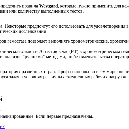
определить правила
Westgard
, которые нужно применить для каж
мени или количеству выполненных тестов.
а. Некоторые предпочтут его использовать для удовлетворения в
отических исследований.
ров гемостаза позволяет выполнять хронометрические, хромоге
инической химии и 70 тестов в час (
РТ
) в хронометрическом ге
и анализов "ручными" методами, но без вмешательства оператор
ораториях различных стран. Профессионалы во всем мире оценил
уга задач в условиях различных ежедневных рабочих нагрузок.
й
?
иализированные. Если первые предназначены...
ки?