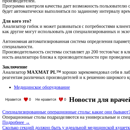
производителей.
Программа контроля качества дает возможность пользователю 
будет автоматически выполняться по заданному интервалу вре
Для кого это?
Анализатор гибок и может развиваться с потребностями клиент
как другие могут использовать для специализированных и экз
Автономная автоматизированная система определения парамет
специальности.
Производительность системы составляет до 200 тестов/час в кл
ность анализатора близка к производительности при проведени
Заключение
Анализатор
MAXMAT PL™
хорошо зарекомендовал себя в лаб
реагентам различных производителей и к решению широкого кр
Медицинское оборудование
Новости для враче
Нравится
0
Не нравится
0
Специализированные операционные столы: какие они бывают
Операционные столы подразделяются на универсальные и спец
Подробнее →
Сколько секций должно быть у идеальной медицинской кушет