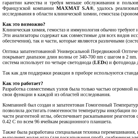
гарантии качества и требуя меньше обслуживания и пользов
Французской компании
MAXMAT S.A®
, удалось реализо
исследования в области клинической химии, гемостаза (хроно
Как это возможно?
Клиническая химия, гемостаз и иммунология обычно требуют и
Эти анализаторы содержат как совместимые для всех видов ис
обеспечения), так и части, которые являются различными (сис
Оптика запатентованной Универсальной Передвижной Оптиче
покрывает диапазон длин волны от 340-700 nm с шагом в 2 nm.
система использует по четыре светодиода (
LEDs
) и фотодиода 
Так как для поддержки реакции в приборе используются стан
Как это работает?
Разработка совместимых узлов была только частью огромной н
свои функции в каждой из областей исследования.
Компанией был создан и запатентован Гомогенный Температур
позволила достигать гомогенности температуры инкубации по 
части реагентной иглы, обеспечивает раскапывание реагентов 
0.42 С по всем 96 ячейкам реакционного планшета.
Также была разработана специальная техника перемешивания,
выполняет малая игла (для раскапывания проб), снабженная э