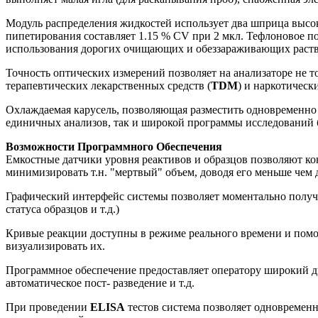
Модуль распределения жидкостей использует два шприца высо
пипетирования составляет 1.15 % CV при 2 мкл. Тефлоновое п
использования дорогих очищающих и обеззараживающих раств
Точность оптических измерений позволяет на анализаторе не 
терапевтических лекарственных средств (
TDM
) и наркотическ
Охлаждаемая карусель, позволяющая разместить одновременно 
единичных анализов, так и широкой программы исследований 
Возможности Программного Обеспечения
Емкостные датчики уровня реактивов и образцов позволяют кон
минимизировать т.н. "мертвый" объем, доводя его меньше чем 
Графический интерфейс системы позволяет моментально получ
статуса образцов и т.д.)
Кривые реакции доступны в режиме реального времени и помог
визуализировать их.
Программное обеспечение предоставляет оператору широкий ди
автоматическое пост- разведение и т.д.
При проведении
ELISA
тестов система позволяет одновремен