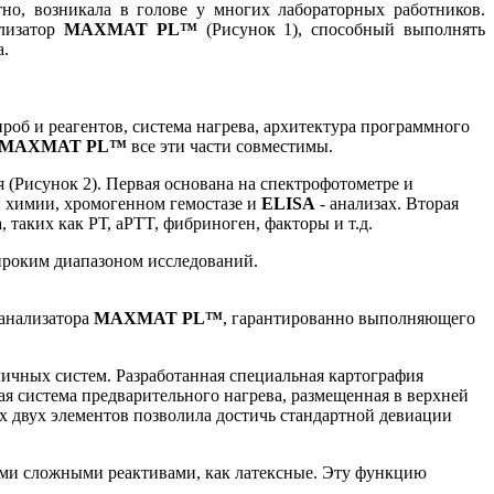
тно, возникала в голове у многих лабораторных работников.
ализатор
MAXMAT PL™
(Рисунок 1), способный выполнять
а.
роб и реагентов, система нагрева, архитектура программного
MAXMAT PL™
все эти части совместимы.
 (Рисунок 2). Первая основана на спектрофотометре и
й химии, хромогенном гемостазе и
ELISA
- анализах. Вторая
, таких как РТ, aPTT, фибриноген, факторы и т.д.
ироким диапазоном исследований.
 анализатора
MAXMAT PL™
, гарантированно выполняющего
личных систем. Разработанная специальная картография
я система предварительного нагрева, размещенная в верхней
их двух элементов позволила достичь стандартной девиации
ими сложными реактивами, как латексные. Эту функцию