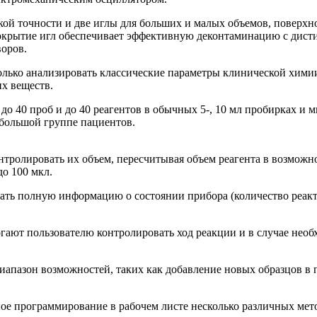
кой точности и две иглы для больших и малых объемов, поверхн
окрытие игл обеспечивает эффективную деконтаминацию с дистил
оров.
только анализировать классические параметры клинической хими
их веществ.
до 40 проб и до 40 реагентов в обычных 5-, 10 мл пробирках и
большой группе пациентов.
тролировать их объем, пересчитывая объем реагента в возможное
до 100 мкл.
ать полную информацию о состоянии прибора (количество реакт
ают пользователю контролировать ход реакции и в случае необ
апазон возможностей, таких как добавление новых образцов в 
ное программирование в рабочем листе несколько различных мет