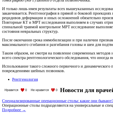
томографию (МРТ) шейного отдела позвоночника.
И только лишь имея результаты всех вышеуказанных исследова
заканчивается. Рентгенография в прямой и боковой проекциях
рецидивов деформации и иных осложнений обязательно произво
Повторные КТ и МРТ исследования выполняем в случаях отриц
спинальной травмой контрольное МРТ исследование выполняем 
состояния невральных структур.
После окончания срока иммобилизации и при наличии призна
максимального сгибания и разгибания головы и шеи для подтв
Таким образом, не смотря на появление современных методов
всего спектра рентгенологического обследования, что иногда 
Использование такого сложного первичного и динамического 
повреждениями шейных позвонков.
Рентгенология
Новости для враче
Нравится
0
Не нравится
0
Специализированные операционные столы: какие они бывают
Операционные столы подразделяются на универсальные и спец
Подробнее →