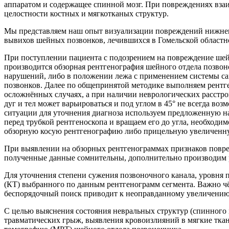
аппаратом и содержащее спинной мозг. При повреждениях вза
целостности костных и мягкотканых структур.
Мы представляем наш опыт визуализации повреждений нижнеш
вывихов шейных позвонков, лечившихся в Гомельской областно
При поступлении пациента с подозрением на повреждение ше
производится обзорная рентгенография шейного отдела позвон
нарушений, либо в положении лежа с применением системы с
позвонков. Далее по общепринятой методике выполняем рентге
осложнённых случаях, а при наличии неврологических расстро
дуг и тел может варьироваться и под углом в 45° не всегда в
ситуации для уточнения диагноза используем предложенную н
перед трубкой рентгеноскопа и вращаем его до угла, необход
обзорную косую рентгенографию либо прицельную увеличенну
При выявлении на обзорных рентгенограммах признаков повр
полученные данные сомнительны, дополнительно производим р
Для уточнения степени сужения позвоночного канала, уровня
(КТ) выбранного по данным рентгенограмм сегмента. Важно чёт
беспорядочный поиск приводит к неоправданному увеличению л
С целью выяснения состояния невральных структур (спинного 
травматических грыж, выявления кровоизлияний в мягкие ткан