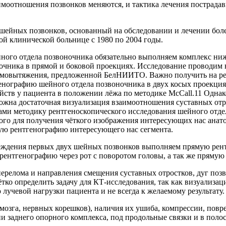
имоотношения позвонков меняются, и тактика лечения пострада
ейных позвонков, основанный на обследовании и лечении боле
й клинической больнице с 1980 по 2004 годы.
йного отдела позвоночника обязательно выполняем комплекс н
очника в прямой и боковой проекциях. Исследование проводим в
амовытяжения, предложенной БелНИИТО. Важно получить на ре
нографию шейного отдела позвоночника в двух косых проекциях 
йств у пациента в положении лёжа по методике McCall.11 Однак
озможна достаточная визуализация взаимоотношения суставных от
ами методику рентгеноскопического исследования шейного отд
имого для получения чёткого изображения интересующих нас ан
ю рентгенографию интересующего нас сегмента.
еждения первых двух шейных позвонков выполняем прямую рентг
ентгенографию через рот с поворотом головы, а так же прямую
 перелома и направления смещения суставных отростков, дуг п
ко определить задачу для КТ-исследования, так как визуализац
учевой нагрузки пациента и не всегда к желаемому результату.
мозга, нервных корешков), наличия их ушиба, компрессии, пов
и заднего опорного комплекса, под продольные связки и в пол