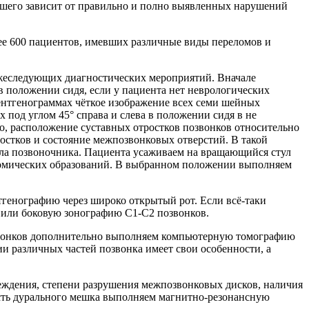
вшего зависит от правильно и полно выявленных нарушений
е 600 пациентов, имевших различные виды переломов и
ижеследующих диагностических мероприятий. Вначале
 положении сидя, если у пациента нет неврологических
нтгенограммах чёткое изображение всех семи шейных
под углом 45° справа и слева в положении сидя в не
о, расположение суставных отростков позвонков относительно
ростков и состояние межпозвонковых отверстий. В такой
ела позвоночника. Пациента усаживаем на вращающийся стул
атомических образований. В выбранном положении выполняем
енографию через широко открытый рот. Если всё-таки
 или боковую зонографию С1-С2 позвонков.
озвонков дополнительно выполняем компьютерную томографию
ии различных частей позвонка имеет свои особенности, а
реждения, степени разрушения межпозвонковых дисков, наличия
ость дурального мешка выполняем магнитно-резонансную