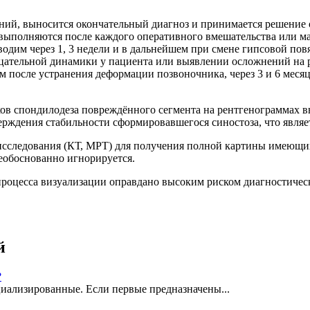
ний, выносится окончательный диагноз и принимается решение о
 выполняются после каждого оперативного вмешательства или м
дим через 1, 3 недели и в дальнейшем при смене гипсовой пов
ательной динамики у пациента или выявлении осложнений на р
после устранения деформации позвоночника, через 3 и 6 месяце
ков спондилодеза повреждённого сегмента на рентгенограммах
ерждения стабильности сформировавшегося синостоза, что явля
 исследования (КТ, МРТ) для получения полной картины имеющи
необоснованно игнорируется.
процесса визуализации оправдано высоким риском диагностичес
й
?
иализированные. Если первые предназначены...