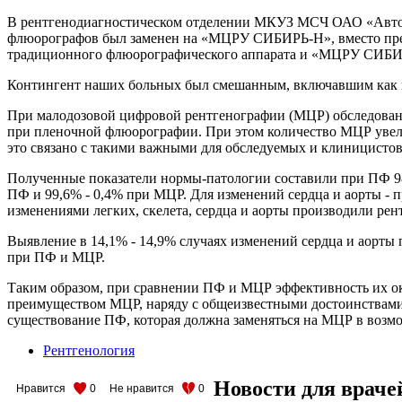
В рентгенодиагностическом отделении МКУЗ МСЧ ОАО «Автоди
флюорографов был заменен на
«МЦРУ СИБИРЬ-Н», вместо предл
традиционного флюорографического аппарата и «МЦРУ СИБИРЬ
Контингент наших больных был смешанным, включавшим как п
При малодозовой цифровой рентгенографии (МЦР) обследовано
при пленочной флюорографии. При этом количество МЦР увелич
это связано с такими важными для обследуемых и клиницистов 
Полученные показатели нормы-патологии составили при ПФ 98,1
ПФ и 99,6% - 0,4% при МЦР. Для изменений сердца и аорты -
изменениями легких, скелета, сердца и аорты производили ре
Выявление в 14,1% - 14,9% случаях изменений сердца и аорты
при ПФ и МЦР.
Таким образом, при сравнении ПФ и МЦР эффективность их ок
преимуществом МЦР, наряду с общеизвестными достоинствами бе
существование ПФ, которая должна заменяться на МЦР в возм
Рентгенология
Новости для враче
Нравится
0
Не нравится
0