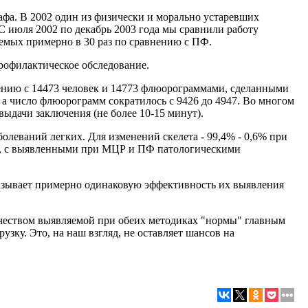
а. В 2002 один из физически и морально устаревших
июля 2002 по декабрь 2003 года мы сравнили работу
мых примерно в 30 раз по сравнению с ПФ.
рофилактическое обследование.
ению с 14473 человек и 14773 флюорограммами, сделанными
 а число флюорограмм сократилось с 9426 до 4947. Во многом
ыдачи заключения (не более 10-15 минут).
олеваний легких. Для изменений скелета - 99,4% - 0,6% при
ам, с выявленными при МЦР и ПФ патологическими
казывает примерно одинаковую эффективность их выявления
ичеством выявляемой при обеих методиках "нормы" главным
ку. Это, на наш взгляд, не оставляет шансов на