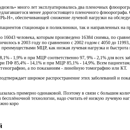
зель» много лет эксплуатировались два пленочных флюорограф
агавшегося менее дорогостоящего пленочного флюорографа. С 
-Н», обеспечивающей снижение лучевой нагрузки на обследуе
ациентов стационара и поликлиники, так и направленных на п
 16043 человека, которым произведено 16384 снимка, по сравн
илось в 2003 году по сравнению с 2002 годом с 4050 до 11993,
преимуществами МЦР, как низкая лучевая нагрузка и быстрота в
% - 1,9% и при МЦР соответственно 97, 9% - 2,1% для всех заб
 при ПФ 85,4% - 14,1% и при МЦР 85,1% - 14,9%. Всем пациент
нтгенографию, а по показаниям - линейную томографию или КТ.
 подтверждает широкое распространение этих заболеваний и по
азалась примерно одинаковой. Поэтому в связи с большим кол
сплёночной технологии, надо считать её низкую лучевую нагруз
ожно коро
й