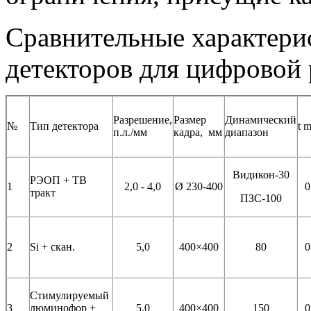
Сравнительные характер
детекторов для цифровой
Разрешение,
Размер
Динамический
№
Тип детектора
t m
п.л./мм
кадра, мм
диапазон
Видикон-30
РЭОП + ТВ
1
2,0 - 4,0
Ø 230-400
0
тракт
ПЗС-100
2
Si + скан.
5,0
400×400
80
0
Стимулируемый
3
люминофор +
5,0
400×400
150
0