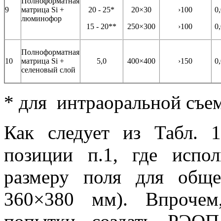
Полноформатная
9
матрица Si +
20 - 25*
20×30
›100
0
люминофор
15 - 20**
250×300
›100
0
Полноформатная
10
матрица Si +
5,0
400×400
›150
0
селеновый слой
* для интраоральной съе
Как следует из Табл. 
позиции п.1, где испо
размеру поля для обще
360×380 мм). Впрочем