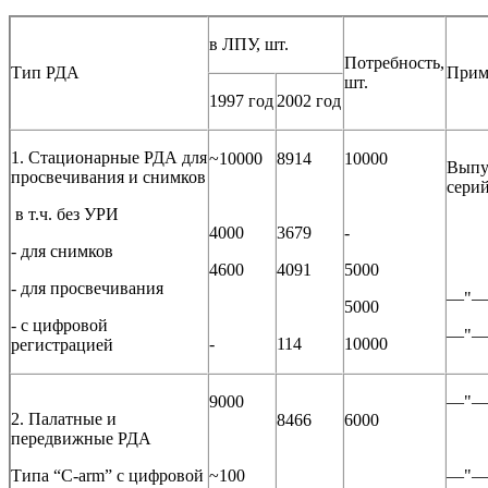
в ЛПУ, шт.
Потребность,
Тип РДА
Прим
шт.
1997 год
2002 год
1. Стационарные РДА для
~10000
8914
10000
Выпу
просвечивания и снимков
сери
в т.ч. без УРИ
4000
3679
-
- для снимков
4600
4091
5000
- для просвечивания
―"
5000
- с цифровой
―"
-
114
10000
регистрацией
9000
―"
2. Палатные и
8466
6000
передвижные РДА
Типа “C-arm” с цифровой
~100
―"