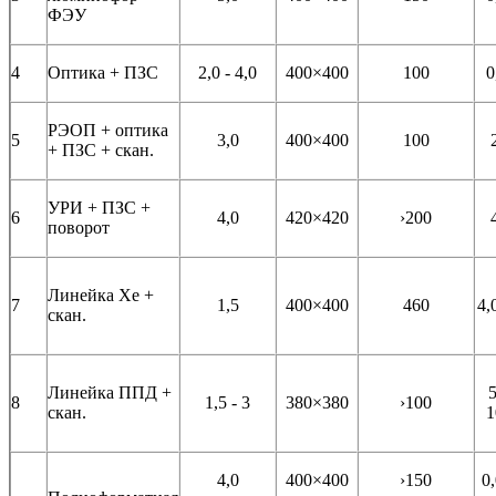
ФЭУ
4
Оптика + ПЗС
2,0 - 4,0
400×400
100
0
РЭОП + оптика
5
3,0
400×400
100
+ ПЗС + скан.
УРИ + ПЗС +
6
4,0
420×420
›200
поворот
Линейка Хе +
7
1,5
400×400
460
4,
скан.
Линейка ППД +
5
8
1,5 - 3
380×380
›100
скан.
1
4,0
400×400
›150
0