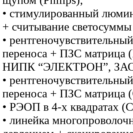
• стимулированный люмин
+ считывание светосуммы (
• рентгеночувствительны
переноса + ПЗС матрица 
НИПК “ЭЛЕКТРОН”, ЗА
• рентгеночувствительны
переноса + ПЗС матрица (O
• РЭОП в 4-х квадратах 
• линейка многопроволочн