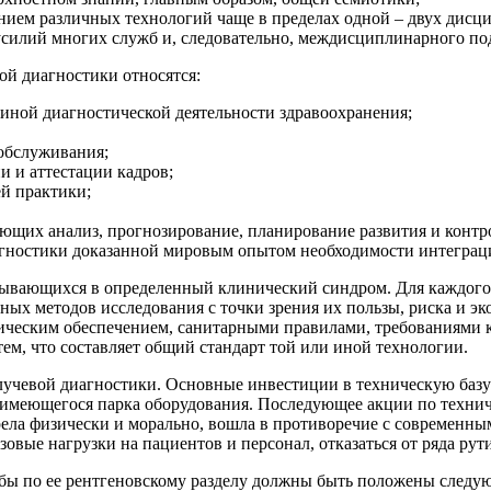
ением различных технологий чаще в пределах одной – двух дисци
усилий многих служб и, следовательно, междисциплинарного по
й диагностики относятся:
риной диагностической деятельности здравоохранения;
 обслуживания;
 и аттестации кадров;
ей практики;
яющих анализ, прогнозирование, планирование развития и контр
гностики доказанной мировым опытом необходимости интеграци
ладывающихся в определенный клинический синдром. Для каждог
ых методов исследования с точки зрения их пользы, риска и э
ческим обеспечением, санитарными правилами, требованиями к
м, что составляет общий стандарт той или иной технологии.
чевой диагностики. Основные инвестиции в техническую базу 
с имеющегося парка оборудования. Последующее акции по техни
рела физически и морально, вошла в противоречие с современн
овые нагрузки на пациентов и персонал, отказаться от ряда ру
бы по ее рентгеновскому разделу должны быть положены следу