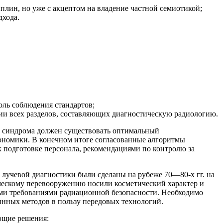
плин, но уже с акцептом на владение частной семиотикой;
дхода.
оль соблюдения стандартов;
и всех разделов, составляющих диагностическую радиологию.
о синдрома должен существовать оптимальный
кономики. В конечном итоге согласованные алгоритмы
 подготовке персонала, рекомендациями по контролю за
лучевой диагностики были сделаны на рубеже 70—80-х гг. на
ческому перевооружению носили косметический характер и
ыми требованиями радиационной безопасности. Необходимо
тинных методов в пользу передовых технологий.
ющие решения: