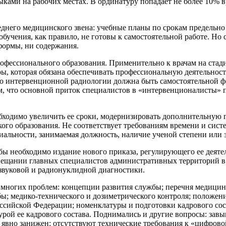
ами на рабочих местах. В ординатуру попадает не более 10% в
еднего медицинского звена: учебные планы по срокам предельно
обучения, как правило, не готовы к самостоятельной работе. Но
формы, ни содержания.
фессионального образования. Применительно к врачам на стад
, которая обязана обеспечивать профессиональную деятельность
о интервенционной радиологии должна быть самостоятельной фо
ем, что основной приток специалистов в «интервенционалисты» 
бходимо увеличить ее сроки, модернизировать дополнительную 
ого образования. Не соответствует требованиям времени и сист
альности, занимаемая должность, наличие ученой степени или з
ы необходимо издание нового приказа, регулирующего ее деятел
совещании главных специалистов административных территорий в
азвуковой и радионуклидной диагностики.
 многих проблем: концепции развития службы; перечня медицин
; медико-технического и дозиметрического контроля; положени
ссийской Федерации; номенклатуры и подготовки кадрового сос
рой ее кадрового состава. Поднимались и другие вопросы: зав
 явно занижен; отсутствуют технические требования к «цифрово