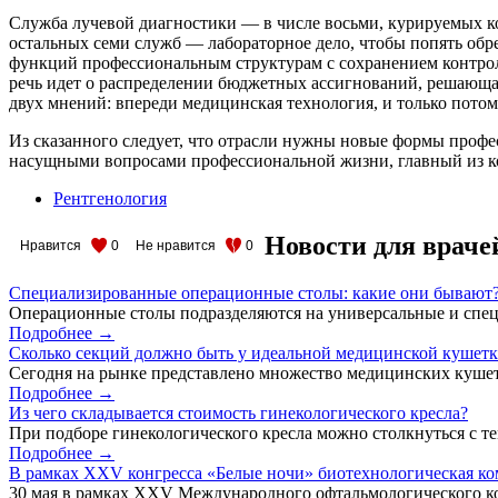
Служба лучевой диагностики — в числе восьми, курируемых ко
остальных семи служб — лабораторное дело, чтобы попять обр
функций профессиональным структурам с сохранением контроля
речь идет о распределении бюджетных ассигнований, решающая
двух мнений: впереди медицинская технология, и только пото
Из сказанного следует, что отрасли нужны новые формы профе
насущными вопросами профессиональной жизни, главный из к
Рентгенология
Новости для враче
Нравится
0
Не нравится
0
Специализированные операционные столы: какие они бывают
Операционные столы подразделяются на универсальные и спец
Подробнее →
Сколько секций должно быть у идеальной медицинской кушет
Сегодня на рынке представлено множество медицинских кушет
Подробнее →
Из чего складывается стоимость гинекологического кресла?
При подборе гинекологического кресла можно столкнуться с тем
Подробнее →
В рамках XXV конгресса «Белые ночи» биотехнологическая к
30 мая в рамках XXV Международного офтальмологического кон