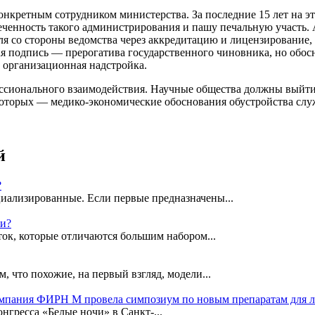
нкретным сотрудником министерства. За последние 15 лет на эт
еченность такого администрирования и пашу печальную участь. А
 со стороны ведомства через аккредитацию и лицензирование, к
 подпись — прерогатива государственного чиновника, но обосно
м организационная надстройка.
ссионального взаимодействия. Научные общества должны выйти 
оторых — медико-экономические обоснования обустройства слу
й
?
иализированные. Если первые предназначены...
ки?
ок, которые отличаются большим набором...
, что похожие, на первый взгляд, модели...
омпания ФИРН М провела симпозиум по новым препаратам для 
гресса «Белые ночи» в Санкт-...