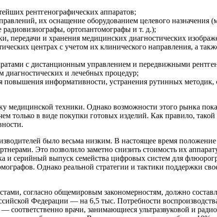
тейших рентгенографических аппаратов;
правлений, их оснащение оборудованием целевого назначения (
 радиовизиографы, ортопантомографы и т. д.);
ки, передачи и хранения медицинских диагностических изображ
стических центрах с учетом их клинического направления, а та
ратами с дистанционным управлением и передвижными рентген
м диагностических и лечебных процедур;
я повышения информативности, устранения рутинных методик, 
ку медицинской техники. Однако возможности этого рынка пока
 только в виде покупки готовых изделий. Как правило, такой 
вности.
изводителей было весьма низким. В настоящее время положение 
тнерами. Это позволило заметно снизить стоимость их аппарат
тка и серийный выпуск семейства цифровых систем для флюорог
мографов. Однако реальной стратегии и тактики поддержки свое
тами, согласно общемировым закономерностям, должно составля
оссийской Федерации — на 6,5 тыс. Потребности воспроизводств
— соответственно врачи, занимающиеся ультразвуковой и радио