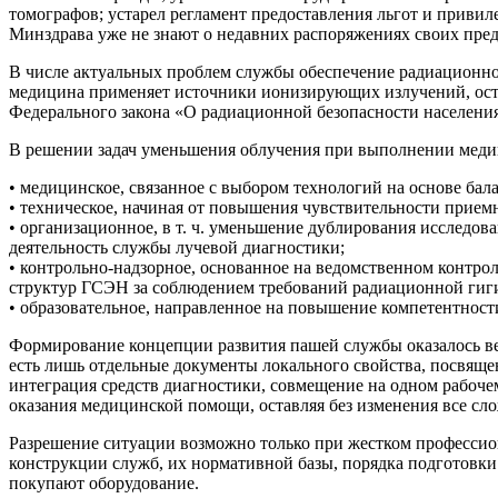
томографов; устарел регламент предоставления льгот и привил
Минздрава уже не знают о недавних распоряжениях своих пре
В числе актуальных проблем службы обеспечение радиационной
медицина применяет источники ионизирующих излучений, оста
Федерального закона «О радиационной безопасности населения
В решении задач уменьшения облучения при выполнении меди
• медицинское, связанное с выбором технологий на основе бал
• техническое, начиная от повышения чувствительности прием
• организационное, в т. ч. уменьшение дублирования исследо
деятельность службы лучевой диагностики;
• контрольно-надзорное, основанное на ведомственном контрол
структур ГСЭН за соблюдением требований радиационной гиг
• образовательное, направленное на повышение компетентност
Формирование концепции развития пашей службы оказалось вес
есть лишь отдельные документы локального свойства, посвяще
интеграция средств диагностики, совмещение на одном рабочем
оказания медицинской помощи, оставляя без изменения все сл
Разрешение ситуации возможно только при жестком профессио
конструкции служб, их нормативной базы, порядка подготовки 
покупают оборудование.