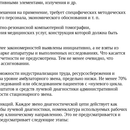
ктивными элементами, излучения и др.
зрешения на применение, требует специфических методических
 персонала, экономического обоснования и т. п.
итно-резонансной компьютерной томографии,
ния медицинских услуг, конструкция которой должна быть
ее закономерностей выявлены инициативно, а не взяты из
арке аппаратуры и выполненных исследованиях. Что касается
тчетности не предусмотрена. Тем не менее очевидно, что
 ассигновании.
зможности индустриализации труда, ресурсосбережения и
на уровне амбулаторного звена, предельно низки. He менее 70%
ледований или обследованием пациентов с «нулевого цикла.
% штатов и средств лучевой диагностики административной
ости стационарного звена.
нкций. Каждое звено диагностической цепи действует как
лужбы лучевой диагностики, номенклатура используемых рабочих
му клиническому направлению. Это не предусматривается и
редусматривает следующие этапы: