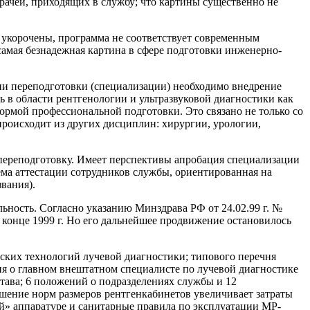
рачей, приходящих в службу; что картины существенно не
 укорочены, программа не соответствует современным
 самая безнадежная картина в сфере подготовки инженерно-
ии переподготовки (специализации) необходимо внедрение
 в области рентгенологии и ультразвуковой диагностики как
рмой профессиональной подготовки. Это связано не только со
происходит из других дисциплин: хирургии, урологии,
переподготовку. Имеет перспективы апробация специализации
ема аттестации сотрудников службы, ориентированная на
вания).
ьность. Согласно указанию Минздрава РФ от 24.02.99 г. №
 конце 1999 г. Но его дальнейшее продвижение остановилось
ских технологий лучевой диагностики; типового перечня
я о главном внештатном специалисте по лучевой диагностике
тава; 6 положений о подразделениях службы и 12
ышение норм размеров рентгенкабинетов увеличивает затраты
й» аппаратуре и санитарные правила по эксплуатации МР-