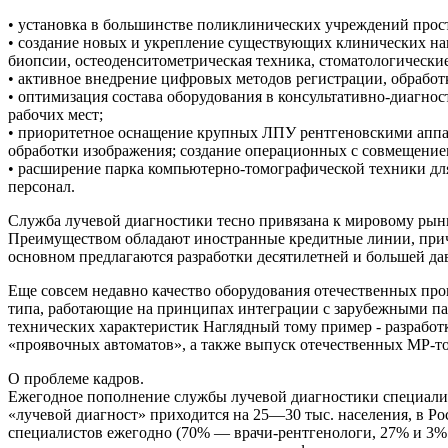
• установка в большинстве поликлинических учреждений прос
• создание новых и укрепление существующих клинических на
биопсии, остеоденситометрическая техника, стоматологические
• активное внедрение цифровых методов регистрации, обработ
• оптимизация состава оборудования в консультативно-диагно
рабочих мест;
• приоритетное оснащение крупных ЛПУ рентгеновскими аппа
обработки изображения; создание операционных с совмещение
• расширение парка компьютерно-томографической техники дл
персонал.
Служба лучевой диагностики тесно привязана к мировому рын
Преимуществом обладают иностранные кредитные линии, причем
основном предлагаются разработки десятилетней и большей да
Еще совсем недавно качество оборудования отечественных про
типа, работающие на принципах интеграции с зарубежными пар
технических характеристик Наглядный тому пример - разрабо
«проявочных автоматов», а также выпуск отечественных МР-то
О проблеме кадров.
Ежегодное пополнение службы лучевой диагностики специалис
«лучевой диагност» приходится на 25—30 тыс. населения, в Р
специалистов ежегодно (70% — врачи-рентгенологи, 27% и 3% 