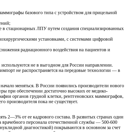
маммографы базового типа с устройством для прицельной
ений;
кже в стационарных ЛПУ путем создания специализированных
охирургическими установками, с системами цифровой
снижения радиационного воздействия на пациентов и
 используются не в выгодном для России направлении.
импорт не распространяется на передовые технологии — в
начало меняться. В России появились производители нового
уры при обеспечении достаточно высоких ее медико-
рафии органов грудной клетки, рентгеновских маммографов,
го производителя пока не существует.
ть 2—3% от ее кадрового состава. В развитых странах один
а врачебного персонала отечественной службы — 500-600
нуклидной диагностикой) покрываются в основном за счет