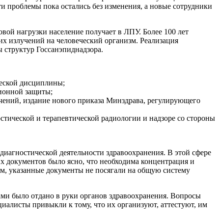
и проблемы пока остались без изменения, а новые сотрудники
вой нагрузки население получает в ЛПУ. Более 100 лет
х излучений на человеческий организм. Реализация
 структур Госсанэпиднадзора.
ческой дисциплины;
ционной защиты;
чений, издание нового приказа Минздрава, регулирующего
остической и терапевтической радиологии и надзоре со стороны
иагностической деятельности здравоохранения. В этой сфере
х документов было ясно, что необходима концентрация и
тем, указанные документы не посягали на общую систему
ми было отдано в руки органов здравоохранения. Вопросы
циалисты привыкли к тому, что их организуют, аттестуют, им