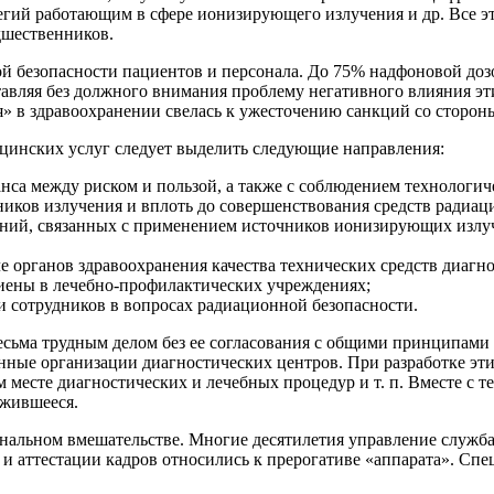
егий работающим в сфере ионизирующего излучения и др. Все эт
дшественников.
 безопасности пациентов и персонала. До 75% надфоновой дозо
вляя без должного внимания проблему негативного влияния эти
» в здравоохранении свелась к ужесточению санкций со стороны
цинских услуг следует выделить следующие направления:
анса между риском и пользой, а также с соблюдением технологи
ников излучения и вплоть до совершенствования средств радиа
ваний, связанных с применением источников ионизирующих излу
е органов здравоохранения качества технических средств диагн
иены в лечебно-профилактических учреждениях;
и сотрудников в вопросах радиационной безопасности.
ьма трудным делом без ее согласования с общими принципами д
нные организации диагностических центров. При разработке эти
 месте диагностических и лечебных процедур и т. п. Вместе с 
ожившееся.
нальном вмешательстве. Многие десятилетия управление служба
и аттестации кадров относились к прерогативе «аппарата». Спе