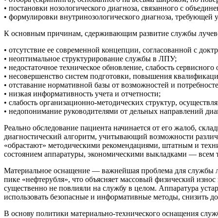
• постановки нозологического диагноза, связанного с объедин
• формулировки внутринозологического диагноза, требующей 
К основным причинам, сдерживающим развитие службы лучево
• отсутствие ее современной концепции, согласованной с докт
• неоптимальное структурирование службы в ЛПУ;
• недостаточное техническое обновление, слабость сервисного
• несовершенство систем подготовки, повышения квалификации
• отставание нормативной базы от возможностей и потребност
• низкая информативность учета и отчетности;
• слабость организационно-методических структур, осуществл
• недопонимание руководителями от дельных направлений диа
Реально обследование пациента начинается от его жалоб, ск
диагностический алгоритм, учитывающий возможности различн
«обрастают» методическими рекомендациями, штатным и техни
состоянием аппаратуры, экономическими выкладками — всем те
Материальное оснащение — важнейшая проблема для службы лу
пике «нефтерубля», что объясняет массовый физический изно
существенно не повлияли на службу в целом. Аппаратура уста
использовать безопасные и информативные методы, снизить доз
В основу политики материально-технического оснащения служ