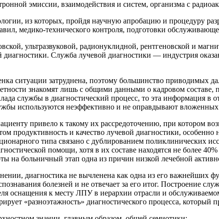
итронной эмиссии, взаимодействия и систем, организма с радиоа
ологии, из которых, пройдя научную апробацию и процедуру ра
авил, медико-технического контроля, подготовки обслуживающего
овской, ультразвуковой, радионуклидной, рентгеновской и магн
й диагностики. Служба лучевой диагностики — индустрия оказа
нка ситуации затруднена, поэтому большинство приводимых дал
тности знакомят лишь с общими данными о кадровом составе, п
клада службы в диагностический процесс, то эта информация в о
лужбы используются неэффективно и не оправдывают вложенных
ациенту привело к такому их рассредоточению, при котором во
этом продуктивность и качество лучевой диагностики, особенно 
ционарного типа связано с дублированием поликлинических исс
гностической помощи, хотя в их составе находятся не более 40
оты на больничный этап одна из причин низкой лечебной активн
ении, диагностика не вычленена как одна из его важнейших фу
спознавания болезней и не отвечает за его итог. Построение с
еля оснащения к месту ЛПУ в иерархии отрасли и обслуживаемо
ирует «разноэтажность» диагностического процесса, который п
ерхностном знании, главным образом, общей семиотики;