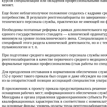
курсов специализации или овладения профессиональными навык
меняет.
Еще более неблагополучное положение создалось с кадрами ср
потребностям. В результате рентгенолаборанты по завершении 
технического персонала службы, практически не имеющей ни 
Необходимы поэтапные реформы в рамках дополнительного про
единого государственного стандарта — клинической ординатуры
минимум на уровне поликлинического звена. Специализация п
спецификой этого раздела клинической деятельности, но и с т
пульмонологии и т. п.
При подготовке среднего медицинского персонала службы нео
рентгенолаборантов в качестве первичного среднего медицинск
формальные признаки профессионализма (стаж работы по специ
Для преодоления отставания в нормативном обеспечении служб
152-у проект такого приказа был создан и даже обсужден на 
из-за сепаратистской позиции ассоциаций специалистов ультр
В приложениях к проекту приказа предусматривалось решение
оснащения рабочих мест; информационного обеспечения службы
Минздрава и органа управления здравоохранением субъекта Ро
квалификационных характеристик в соответствии с номенклату
на основные фонды; уровень оплаты труда рентгенолаборантов