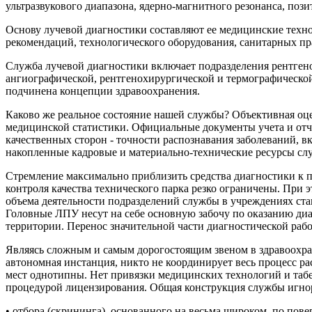
ультразвукового диапазона, ядерно-магнитного резонанса, поз
Основу лучевой диагностики составляют ее медицинские техн
рекомендаций, технологического оборудования, санитарных пр
Служба лучевой диагностики включает подразделения рентген
ангиографической, рентгенохирургической и термографическо
подчинена концепции здравоохранения.
Каково же реальное состояние нашей службы? Объективная оце
медицинской статистики. Официальные документы учета и отче
качественных сторон - точности распознавания заболеваний, в
накопленные кадровые и материально-технические ресурсы с
Стремление максимально приблизить средства диагностики к п
контроля качества технического парка резко ограничены. При 
объема деятельности подразделений службы в учреждениях ста
Головные ЛПУ несут на себе основную забочу по оказанию диа
территории. Перенос значительной части диагностической раб
Являясь сложным и самым дорогостоящим звеном в здравоохран
автономная инстанция, никто не координирует весь процесс ра
мест однотипны. Нет привязки медицинских технологий и таб
процедурой лицензирования. Общая конструкция службы игнор
• отбора (скрининга), основанного на весьма широком, по пов