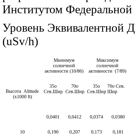
Институтом Федеральной
Уровень Эквивалентной До
(uSv/h)
Минимум
Максимум
солнечной
солнечной
активности (10/86)
активности (7/89)
35о
70о
35о
70о Сев.
Высота Altitude
Сев.Шир
Сев.Шир
Сев.Шир
Шир
(х1000 ft)
0,0401
0,0412
0,0374
0,0380
10
0,190
0,207
0,173
0,181