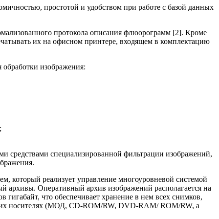
мичностью, простотой и удобством при работе с базой данных
рмализованного протокола описания флюорограмм [2]. Кроме
печатывать их на офисном принтере, входящем в комплектацию
 обработки изображения:
;
ыми средствами специализированной фильтрации изображений,
ображения.
ем, который реализует управление многоуровневой системой
ый архивы. Оперативный архив изображений располагается на
в гигабайт, что обеспечивает хранение в нем всех снимков,
ешних носителях (МОД, CD-ROM/RW, DVD-RAM/ ROM/RW, а