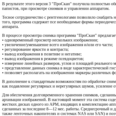
В результате этого версия 3 "ПроСкан" получила полностью о
папистов, при просмотре снимков и управлении аппаратом.
Тесное сотрудничество с рентгенологами позволило снабдить
того, программа содержит псе необходимые формы периодическ
аппарата.
В процессе просмотра снимка программа "ПроСкан" предлагае
• одновременный просмотр нескольких изображении;
• увеличение/уменьшение всего изображения и/или его части;
• регулирование яркости и контраста;
• вывод изображения в позитиве и негативе;
• вывод изображения в режиме псевдоцветов;
• измерение линейных размеров, углов и площадей реального 
• представление данных снимка в виде характеристической ги
• позволяет располагать на изображении маркеры различных ф
В дополнение к стандартным возможностям по обработке сни
как подавление регулярных и нерегулярных шумов, усиление 
Для обеспечения долговременного хранения снимков, сделанн
архивации изображений. В настоящий момент эта система сод
жестких дисках одного из АРМ, входящих в комплектацию аппар
сделанных за последние 8—12 мес. работы. Среднесрочный 
также ленточных накопителях и системах NAS или SAN) и поэ