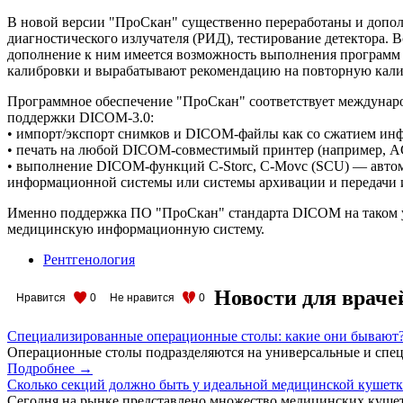
В новой версии "ПроСкан" существенно переработаны и дополн
диагностического излучателя (РИД), тестирование детектора.
дополнение к ним имеется возможность выполнения программ п
калибровки и вырабатывают рекомендацию на повторную кали
Программное обеспечение "ПроСкан" соответствует междунаро
поддержки DICOM-3.0:
• импорт/экспорт снимков и DICOM-файлы как со сжатием инфор
• печать на любой DICOM-совместимый принтер (например, AG
• выполнение DICOM-функций C-Storc, C-Movc (SCU) — автома
информационной системы или системы архивации и передачи 
Именно поддержка ПО "ПроСкан" стандарта DICOM на таком у
медицинскую информационную систему.
Рентгенология
Новости для враче
Нравится
0
Не нравится
0
Специализированные операционные столы: какие они бывают
Операционные столы подразделяются на универсальные и спец
Подробнее →
Сколько секций должно быть у идеальной медицинской кушет
Сегодня на рынке представлено множество медицинских кушет