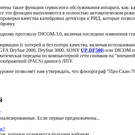
ены такие функции сервисного обслуживания аппарата, как: ка
 Все эти функции выполняются в полностью автоматическом режи
роверки качества калибровки детектора и РИД, которые позвол
бровку.
дному протоколу DICOM-3.0, включая последние изменения стан
мации (с потерей и без потери качества, включая использование
FA DryStar 2000, DryStar 3000, SONY
UP-DF500
) или DICOM п
тическая передача по компьютерной сети снимков на "внешней"
изображений (PACS) данного ЛПУ.
ровне позволяет нам утверждать, что флюорограф "Про-Скан-
й
?
иализированные. Если первые предназначены...
ки?
ок, которые отличаются большим набором...