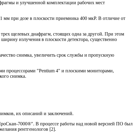
афрагмы и улучшенной комплектации рабочих мест
мм при дозе в плоскости приемника 400 мкР. В отличие от
трех щелевых диафрагм, стоящих одна за другой. При этом
 ширину излучения в плоскости детектора, существенно
качество снимка, увеличить срок службы и пропускную
и процессорами "Pentium 4" и плоскими мониторами,
кого снимка.
нимков, их описаний и заключений.
ПроСкан-7000®". В процессе работы над новой версией ПО был
елания рентгенологов [2].