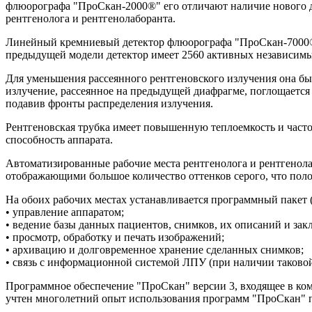
флюорографа "ПроСкан-2000®" его отличают наличие нового 
рентгенолога и рентгенолаборанта.
Линейный кремниевый детектор флюорографа "ПроСкан-7000®" о
предыдущей модели детектор имеет 2560 активных независимы
Для уменьшения рассеянного рентгеновского излучения она бы
излучение, рассеянное на предыдущей диафрагме, поглощается
подавив фронты распределения излучения.
Рентгеновская трубка имеет повышенную теплоемкость и часто
способность аппарата.
Автоматизированные рабочие места рентгенолога и рентгено
отображающими большое количество оттенков серого, что поло
На обоих рабочих местах устанавливается программный пакет 
• управление аппаратом;
• ведение базы данных пациентов, снимков, их описаний и зак
• просмотр, обработку и печать изображений;
• архивацию и долговременное хранение сделанных снимков;
• связь с информационной системой ЛПУ (при наличии таковой
Программное обеспечение "ПроСкан" версии 3, входящее в ко
учтен многолетний опыт использования программ "ПроСкан" 