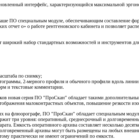
бновленный интерфейс, характеризующийся максимальной эргоно
 наше ПО специальным модуле, обеспечивающим составление фо
их отчет о» о работе рентгеновского кабинета и позволяет рас
т широкий набор стандартных возможностей и инструментов для
масштаба по снимку;
стограммы, 2-мерного профиля и обычного профили вдоль линии
орм и текстовые комментарии.
мков новая серия ПО "ПроСкан" обладает такими дополнительн
отображения малоконтрастных объектов, повышение резкости из
ых на флюорографе, ПО "ПроСкан" обладает специальным модул
ержит три уровня: оперативный, среднесрочный и долговременн
ата. Емкость оперативного архива составляет несколько десятко
и долговременный архивы могут быть размещены на любых вн
тому практически не имеют ограничений по емкости.