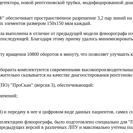
детектора, новой рентгеновской трубки, модифицированной ди
беспечивает пространственное разрешение 3,2 пар линий на 1 
х элементов размером 150х150 мкм каждый.
ла выполнена в отличие от предыдущей модели флюорографа из 
 последующей. Благодаря этому приему удалось минимизировать
ту вращения 10800 оборотов в минуту, что позволяет улучшить 
лаборанта комплектуются современными высокопроизводительным
жительно сказывается на качестве диагностирования рентгеновс
(ПО) "ПроСкан" (версия 3), обеспечивающий:
лючений;
) и передачу в нее и цифровом виде данных пациентов, самих с
мплектацию флюорографа, было подготовлено специально для "
предыдущих версий в различных ЛПУ и максимально учтены пож