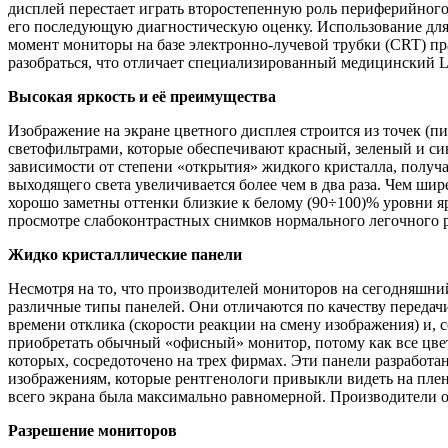
дисплей перестает играть второстепенную роль периферийного
его последующую диагностическую оценку. Использование дл
момент мониторы на базе электронно-лучевой трубки (CRT) п
разобраться, что отличает специализированный медицинский 
Высокая яркость и её преимущества
Изображение на экране цветного дисплея строится из точек (пи
светофильтрами, которые обеспечивают красный, зеленый и си
зависимости от степени «открытия» жидкого кристалла, получае
выходящего света увеличивается более чем в два раза. Чем ши
хорошо заметны оттенки близкие к белому (90÷100)% уровни я
просмотре слабоконтрастных снимков нормального легочного р
Жидко кристаллические панели
Несмотря на то, что производителей мониторов на сегодняшни
различные типы панелей. Они отличаются по качеству передачи
времени отклика (скорости реакции на смену изображения) и, с
приобретать обычный «офисный» монитор, потому как все цве
которых, сосредоточено на трех фирмах. Эти панели разработ
изображениям, которые рентгенологи привыкли видеть на пленк
всего экрана была максимально равномерной. Производители о
Разрешение мониторов