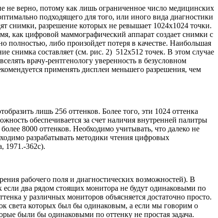
е не верно, потому как лишь ограниченное число медицинских
птимально подходящего для того, или иного вида диагностики
ят снимки, разрешение которых не ревышает 1024x1024 точки.
емя, как цифровой маммографический аппарат создает снимки с
о полностью, либо произойдет потеря в качестве. Наибольшая
 снимка составляет (см. рис. 2) 512x512 точек. В этом случае
вселять врачу-рентгенологу уверенность в безусловном
екомендуется применять дисплеи меньшего разрешения, чем
бразить лишь 256 оттенков. Более того, эти 1024 оттенка
можность обеспечивается за счет наличия внутренней палитры
более 8000 оттенков. Необходимо учитывать, что далеко не
бходимо разрабатывать методики чтения цифровых
 1971.-362с).
рения рабочего поля и диагностических возможностей). В
ак если два рядом стоящих монитора не будут одинаковыми по
оттенка у различных мониторов объясняется достаточно просто.
ок света которых был бы одинаковым, а если мы говорим о
орые были бы одинаковыми по оттенку не простая задача.