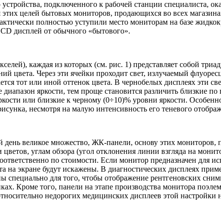
 устройства, подключенного к рабочей станции специалиста, ок
я этих целей бытовых мониторов, продающихся во всех магазин
рактически полностью уступили место мониторам на базе жидко
LCD дисплей от обычного «бытового».
кселей), каждая из которых (см. рис. 1) представляет собой три
ний цвета. Через эти ячейки проходит свет, излучаемый флуор
тся тот или иной оттенок цвета. В чернобелых дисплеях эти све
ре диапазон яркости, тем проще становится различить близкие п
ркости или близкие к черному (0÷10)% уровни яркости. Особенн
исунка, несмотря на малую интенсивность его теневого отобра
й день великое множество, ЖК-панели, основу этих мониторов,
 цветов, углам обзора (угол отклонения линии взгляда на монито
оответственно по стоимости. Если монитор предназначен для исп
та на экране будут искажены. В диагностических дисплеях пр
аны специально для того, чтобы отображение рентгеновских сни
ах. Кроме того, панели на этапе производства монитора поэлем
тносительно недорогих медицинских дисплеев этой настройки н