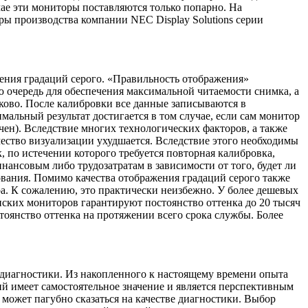
ае эти мониторы поставляются только попарно. На
ы производства компании NEC Display Solutions серии
ения градаций серого. «Правильность отображения»
 очередь для обеспечения максимальной читаемости снимка, а
ково. После калибровки все данные записываются в
мальный результат достигается в том случае, если сам монитор
ен). Вследствие многих технологических факторов, а также
ачество визуализации ухудшается. Вследствие этого необходимы
 по истечении которого требуется повторная калибровка,
ансовым либо трудозатратам в зависимости от того, будет ли
вания. Помимо качества отображения градаций серого также
тра. К сожалению, это практически неизбежно. У более дешевых
ских мониторов гарантируют постоянство оттенка до 20 тысяч
тоянство оттенка на протяжении всего срока службы. Более
диагностики. Из накопленного к настоящему времени опыта
й имеет самостоятельное значение и является перспективным
может пагубно сказаться на качестве диагностики. Выбор