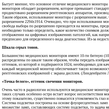
Бытует мнение, что основное отличие медицинского монитора
мониторов обладает разрешением, которое превышает стандарт
продиктовано разрешением рентгеновских аппаратов, производ
Таким образом, использование монитора с разрешением выше, 
разрешением 2294x1914. Очевидно, что при использовании мон
свобода выбора по разрешению приходится на мониторы, предна
необходимо только определить, какое количество снимков долж
отображении на цифровых изображениях патологий, как наприм
предписано для определенного вида диагностики. Из-за недост
Шкала серых тонов.
Большинство медицинских мониторов имеют 10-ти битную (1024 
распределены по шкале таким образом, чтобы передать изобра
оттенков, из которой и подбираются 1024, необходимых для кач
каждый медицинский монитор обеспечивает такую возможность
рентгеновских изображений с экрана дисплея. (Линденбратен 
«Точка белого», оттенок свечения мониторов.
Очень часто в радиологии используются медицинские мониторы
таких случаях особенно остро встает вопрос несоответствия мо
этому показателю, существенно повысится утомляемость глаз и,
Система подсветки построена на основе флуоресцентных ламп 
множестве ламп, составляющих систему подсветки, то задача 