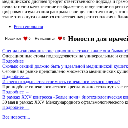
медицинского дисплея требует ответственного подхода и грам
недостаточно качественное изображение, полученное на рентге
цифровая визуализация раскрыла свои диагностические, эргон
этапе этого пути окажется отечественная рентгенология в бли
Рентгенология
Новости для враче
Нравится
0
Не нравится
0
Специализированные операционные столы: какие они бывают
Операционные столы подразделяются на универсальные и спец
Подробнее →
Сколько секций должно быть у идеальной медицинской кушет
Сегодня на рынке представлено множество медицинских кушет
Подробнее →
Из чего складывается стоимость гинекологического кресла?
При подборе гинекологического кресла можно столкнуться с тем
Подробнее →
В рамках XXV конгресса «Белые ночи» биотехнологическая к
30 мая в рамках XXV Международного офтальмологического кон
Подробнее →
Все новости...