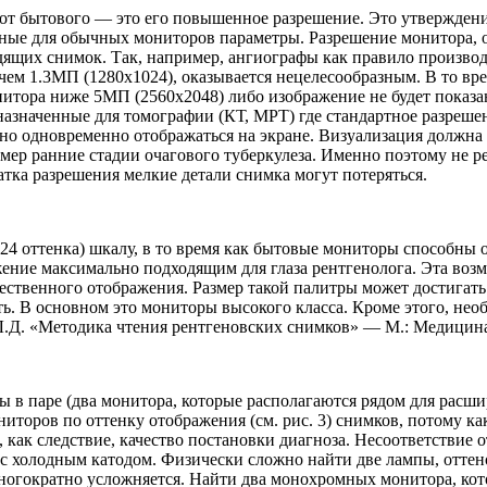
 от бытового — это его повышенное разрешение. Это утверждени
ные для обычных мониторов параметры. Разрешение монитора, о
ящих снимок. Так, например, ангиографы как правило производ
чем 1.3МП (1280x1024), оказывается нецелесообразным. В то вр
итора ниже 5МП (2560x2048) либо изображение не будет показан
значенные для томографии (КТ, МРТ) где стандартное разрешение
но одновременно отображаться на экране. Визуализация должна 
ер ранние стадии очагового туберкулеза. Именно поэтому не р
атка разрешения мелкие детали снимка могут потеряться.
оттенка) шкалу, в то время как бытовые мониторы способны ото
жение максимально подходящим для глаза рентгенолога. Эта воз
ественного отображения. Размер такой палитры может достигать 
. В основном это мониторы высокого класса. Кроме этого, нео
Л.Д. «Методика чтения рентгеновских снимков» — М.: Медицина,
 в паре (два монитора, которые располагаются рядом для расши
ниторов по оттенку отображения (см. рис. 3) снимков, потому к
 как следствие, качество постановки диагноза. Несоответствие 
с холодным катодом. Физически сложно найти две лампы, оттен
многократно усложняется. Найти два монохромных монитора, кот