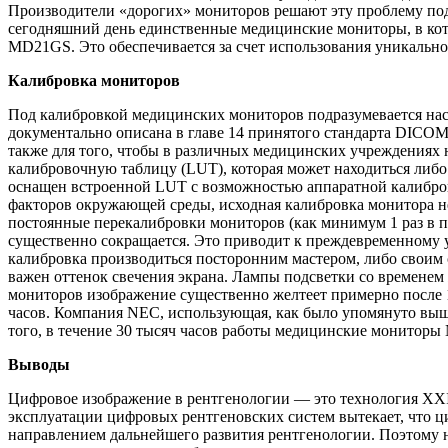
Производители «дорогих» мониторов решают эту проблему под
сегодняшний день единственные медицинские мониторы, в кото
MD21GS. Это обеспечивается за счет использования уникально
Калибровка мониторов
Под калибровкой медицинских мониторов подразумевается нас
документально описана в главе 14 принятого стандарта DICOM
также для того, чтобы в различных медицинских учреждениях 
калибровочную таблицу (LUT), которая может находиться либо 
оснащен встроенной LUT с возможностью аппаратной калибровк
факторов окружающей среды, исходная калибровка монитора не 
постоянные перекалибровки мониторов (как минимум 1 раз в п
существенно сокращается. Это приводит к преждевременному у
калибровка производиться посторонним мастером, либо своим
важен оттенок свечения экрана. Лампы подсветки со временем 
мониторов изображение существенно желтеет примерно после 
часов. Компания NEC, использующая, как было упомянуто выше
того, в течение 30 тысяч часов работы медицинские мониторы
Выводы
Цифровое изображение в рентгенологии — это технология XXI
эксплуатации цифровых рентгеновских систем вытекает, что ц
направлением дальнейшего развития рентгенологии. Поэтому не