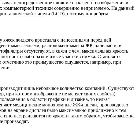
азывая непосредственное влияние на качество изображения и
ах компьютерной техники совершенно неприемлемо. На данный
кристаллической Панели (LCD), поэтому попробуем
аду ячеек жидкого кристалла с нанесенными перед ней
есцентными лампами, расположенными за ЖК-панелью и, в
тофильтры отсутствуют, в связи с чем, максимальная яркость
о плотности слабо-различимые участки снимка. Становятся
о отчетливо это преимущество ощущается, например, при
жения.
 производит лишь небольшое количество компаний. Существуют
р, при котором изображение не меняет своих свойств),
ользования в области графики и дизайна, то нельзя
именяют медицинские монохромные ЖК-панели, производство
мков на экране дисплея было максимально приближено к тем
ентно настраиваются по яркости таким образом, чтобы засветка
е производят.