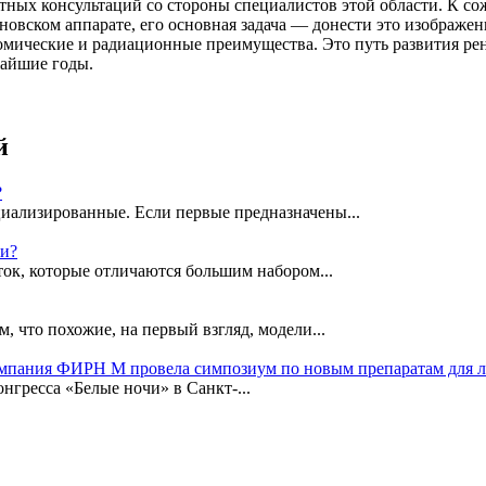
отных консультаций со стороны специалистов этой области. К 
новском аппарате, его основная задача — донести это изображени
омические и радиационные преимущества. Это путь развития рен
жайшие годы.
й
?
иализированные. Если первые предназначены...
ки?
ок, которые отличаются большим набором...
, что похожие, на первый взгляд, модели...
омпания ФИРН М провела симпозиум по новым препаратам для 
гресса «Белые ночи» в Санкт-...