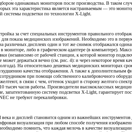
бором одинаковых мониторов после производства. В таком случ
рых эта характеристика является настраиваемым — это монитор
й системы подсветки по технологии X-Light.
тройка за счет специальных инструментов правильного отображ
 для показа медицинских изображений. Необходимо это в первую
на различных дисплеях один и тот же снимок отображался одина
в мониторе, либо в графическом адаптере (в компьютере). Макси
и (независимо от рабочей станции, к которой монитор подключ
может держаться вечно (см. рис. 4): и через некоторое время к
олгода). На относительно дешевых медицинских мониторах срок,
худшению качества отображения. А также к дополнительным фин
 сотрудником при помощи собственного калибровочного оборудо
желтеют, в связи с чем, оттенок уходит в сторону желтого спек
10 тысяч часов работы. Производители высококлассных медицин
, запатентованную систему подсветки X-Light, гарантирует пос
 NEC не требуют перекалибровки.
 века и дисплей становится одним из важнейших инструментов 
ифровая визуализация при любом способе получения изображени
обходимо помнить, что каждая мелочь в качестве визуализации 