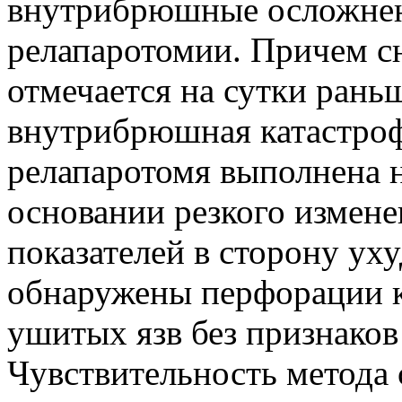
внутрибрюшные осложнен
релапаротомии. Причем 
отмечается на сутки раньш
внутрибрюшная катастроф
релапаротомя выполнена н
основании резкого измен
показателей в сторону у
обнаружены перфорации к
ушитых язв без признаков
Чувствительность метода