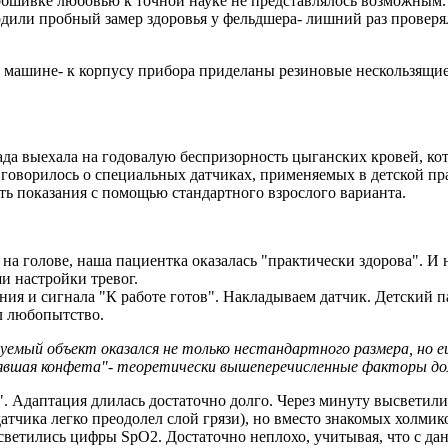
обшивке любовью к точной науке не представлялось возможным. 
одили пробный замер здоровья у фельдшера- лишний раз провер
машине- к корпусу прибора приделаны резиновые нескользящие 
да выехала на годовалую беспризорность цыганских кровей, кот
 говорилось о специальных датчиках, применяемых в детской пр
ить показания с помощью стандартного взрослого варианта.
на голове, наша пациентка оказалась "практически здорова". И 
и настройки тревог.
ния и сигнала "К работе готов". Накладываем датчик. Детский 
л любопытство.
емый объект оказался не только нестандартного размера, но е
аявшая конфета"- теоретически вышеперечисленные факторы д
". Адаптация длилась достаточно долго. Через минуту высветил
тчика легко преодолел слой грязи), но вместо знакомых холмик
ысветились цифры SpO2. Достаточно неплохо, учитывая, что с д