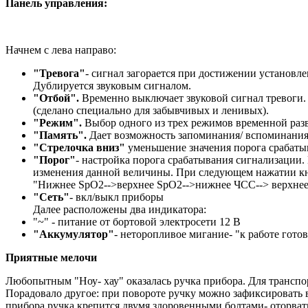
Панель управления:
Начнем с лева направо:
"Тревога"
- сигнал загорается при достижении установл
Дублируется звуковым сигналом.
"Отбой".
Временно выключает звуковой сигнал тревоги.
(сделано специально для забывчивых и ленивых).
"Режим".
Выбор одного из трех режимов временной раз
"Память".
Дает возможность запоминания/ вспоминания 
"Стрелочка вниз"
уменьшение значения порога срабаты
"Порог"
- настройка порога срабатывания сигнализации
изменения данной величины. При следующем нажатии кн
"Нижнее SpO2-->верхнее SpO2-->нижнее ЧСС--> верхнее Ч
"Сеть"
- вкл/выкл приборы
Далее расположены два индикатора:
"~" - питание от бортовой электросети 12 В
"Аккумулятор"
- неторопливое мигание- "к работе готов
Приятные мелочи
Любопытным "Ноу- хау" оказалась ручка прибора. Для транспор
Порадовало другое: при повороте ручку можно зафиксировать в 
прибора ручка крепится двумя здоровенными болтами- оторват