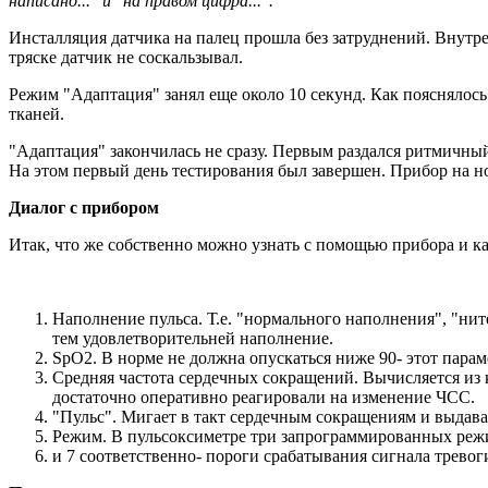
написано..." и "на правом цифра...".
Инсталляция датчика на палец прошла без затруднений. Внутр
тряске датчик не соскальзывал.
Режим "Адаптация" занял еще около 10 секунд. Как пояснялос
тканей.
"Адаптация" закончилась не сразу. Первым раздался ритмичны
На этом первый день тестирования был завершен. Прибор на но
Диалог с прибором
Итак, что же собственно можно узнать с помощью прибора и к
Наполнение пульса. Т.е. "нормального наполнения", "ни
тем удовлетворительней наполнение.
SpO2. В норме не должна опускаться ниже 90- этот пара
Средняя частота сердечных сокращений. Вычисляется из 
достаточно оперативно реагировали на изменение ЧСС.
"Пульс". Мигает в такт сердечным сокращениям и выдава
Режим. В пульсоксиметре три запрограммированных реж
и 7 соответственно- пороги срабатывания сигнала тре