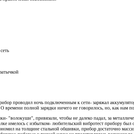
 сеть
 затычкой
ибор проводил ночь подключенным к сети- заряжал аккумулятор
 О времени полной зарядки ничего не говорилось, но, как нам по
ки- "волокуши", привязали, чтобы не далеко падал, за металли
олке имелось с избытком- любительский вибротест прибору был о
кономил на толщине стальной обшивки, прибор достаточно масси