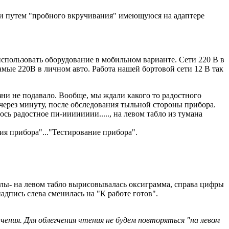
ли путем "пробного вкручивания" имеющуюся на адаптере
спользовать оборудование в мобильном варианте. Сети 220 В в
амые 220В в личном авто. Работа нашей бортовой сети 12 В так
зни не подавало. Вообще, мы ждали какого то радостного
через минуту, после обследования тыльной стороны прибора.
ь радостное пи-ииииииии....., на левом табло из тумана
ия прибора"..."Тестирование прибора".
налы- на левом табло вырисовывалась оксиграмма, справа цифры
адпись слева сменилась на "К работе готов".
чения. Для облегчения чтения не будем повторяться "на левом