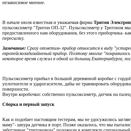
независимое мнение.
В начале июля известная и уважаемая фирма
Тритон Электрон
пульсоксиметр "Тритон ОП-32". Пульсоксиметр у Тритонов мы 
предоставленного нам оборудования, без этого приборчика- как
пересылку.
Замечание:
Сразу отметим- прибор относится к виду "устаревш
европейскозадизайненый прибор. Поэтому многие "понравилось
некоторое время служил в одной из больниц Екатеринбурга, по
Пульсоксиметр прибыл в большой деревянной коробке с гордой
уплотнители и ударогасители, дабы не травмировать оборудов
поверхности.
Внутри коробочки: собственно пульсоксиметр, датчик на пале
Сборка и первый запуск
Как и подобает настоящим тестерам, мы не удосужились загля
маму"- шнура датчика в порт. Позже оказалось, что мы пытали
заботливые "тритоновцы" положили в комплекте специальный 