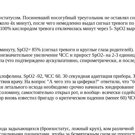
пистатусом. Посиневший носогубный треугольник не оставлял со
коло 4х минут), после чего немедленно выдал сигнал тревоги п
о 100% кислородом тревога отключилась минут через 5- SpO2 в
инуту, SpO2= 85% (сигнал тревоги и круглые глаза родителей). 
 незначительное увеличение ЧСС и прирост SpO2- на 2-3 единиц
а (что подтверждено аускультативно, спирометрически, и посл
клофелина. SpO2 -92, ЧСС 60. 30 секундная адаптация прибора.
я врачу. На вопрос "А чего это за циферки?" ответили, что "60- 
ании летального исхода необходимо срочно начинать зондирован
 соломину, самостоятельно открыл рот, и вообще- всячески соде
ор вновь известил бригаду о критическом падении (менее 60) Ч
о рода задыхающихся (бронхостатус, ложный круп), ком различной
 сонливыми пациентами, чтобы за безмятежным сном не пропуст