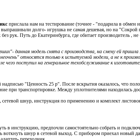
икс
прислала нам на тестирование (точнее - "подарила в обмен 
выпрашивали долго- игрушка не самая дешевая, но на "Сокрой п
 без рук. Путь до Екатеринбурга, где обитает производитель , н
их"- данная модель снята с производства, на смену ей пришла
 неочень" относятся только к испытуемой модели, а не к прои
сле чего поступил на генеральное техобслуживание к изготовите
 надписью "Ценность 25 р". После вскрытия оказалось, что по
ание при транспортировке. Между уплотнителями находилась дос
ц, сетевой шнур, инструкция по применению и комплект листов
нуть в инструкцию, предпочли самостоятельно собрать и подклю
сь воткнуть шнур в сетевой выход. С прибором приехал новый д
адаптер- переходник.