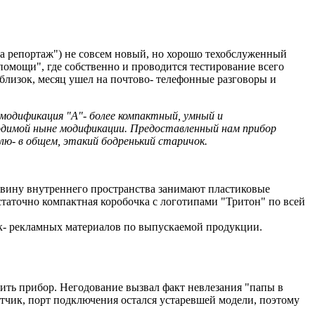
на репортаж") не совсем новый, но хорошо техобслуженный
омощи", где собственно и проводится тестирование всего
е близок, месяц ушел на почтово- телефонные разговоры и
 модификация "А"- более компактный, умный и
зводимой ныне модификации. Предоставленный нам прибор
лю- в общем, этакий бодренький старичок.
ловину внутреннего пространства занимают пластиковые
таточно компактная коробочка с логотипами "Тритон" по всей
ок- рекламных материалов по выпускаемой продукции.
чить прибор. Негодование вызвал факт невлезания "папы в
атчик, порт подключения остался устаревшей модели, поэтому