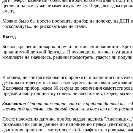
да и "Мерс" казенный- объяснить водителю вмятины в полу и 
цепляли на все ту же незаменимую ручку. Перед выездом пров
смену.
Можно было бы просто поставить прибор на полочку из ДСП в 
соскользнуть... но рисковать мы не стали.
Выезд
Боевое крещение подарок получил в отделении милиции. Брига
продвинутой детской бригады. В руководстве по эксплуатации
комплекте не значилось, решили посмотреть, удастся ли получ
В общем, не считая небольшого бронхита и блошиного поселка 
детским интересом пыталась сковырнуть нарисованные клавиш
Включаем прибор, ждем 30 секунд до окончания самотестирова
предмета нашу пациентку сильно не обеспокоил, скорее, вызва
Замечание:
Стоит отметить, что для прибора данный исследу
каемка под ногтями, защитный крем "кожное сало плюс раст
После наложения датчика прибор выдал надпись "Адаптация...
показывал высокие данные по наполнению пульса (светодиод да
адаптация произошла минут через 5-6- график стал ровным, в