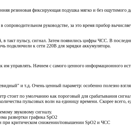
енняя резиновая фиксирующая подушка мягко и без ощутимого да
ь в сопроводительном руководстве, за это время прибор вычис
й, в такт пульсу, сигнал. Затем появились цифры ЧСС. В посл
чь подключили к сети 220В для зарядки аккумулятора.
ак им управлять. Начнем с самого ценного информационного ист
тевидный" и т.д. Очень ценный параметр: особенно полезно взг
метр стоит по умолчанию как пороговый для срабатывания сигнал
количества пульсовых волн на единицу времени. Скорее всего,
емому звуковому сигналу.
има развертки графика SpO2
воги при критическом снижении/повышении SpO2 и ЧСС