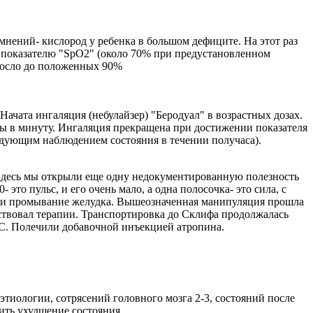
мнений- кислород у ребенка в большом дефиците. На этот раз
о показателю "SpO2" (около 70% при предустановленном
ыросло до положенных 90%
Начата ингаляция (небулайзер) "Беродуал" в возрастных дозах.
ы в минуту. Ингаляция прекращена при достижении показателя
едующим наблюдением состояния в течении получаса).
 Здесь мы открыли еще одну недокументированную полезность
это пульс, и его очень мало, а одна полосочка- это сила, с
ие и промывание желудка. Вышеозначенная манипуляция прошла
йствовал терапии. Транспортировка до Склифа продолжалась
СС. Полечили добавочной инъекцией атропина.
 этиологии, сотрясений головного мозга 2-3, состояний после
ить ухудшение состояния.