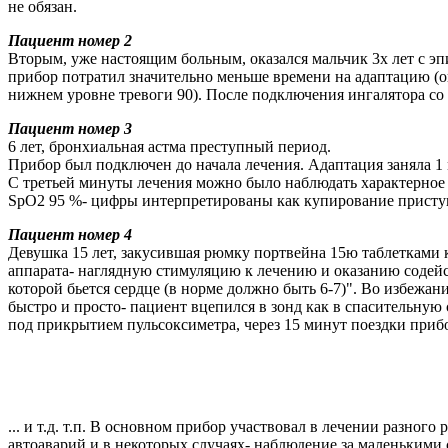
не обязан.
Пациент номер 2
Вторым, уже настоящим больным, оказался мальчик 3х лет с э
прибор потратил значительно меньше времени на адаптацию (о
нижнем уровне тревоги 90). После подключения ингалятора с
Пациент номер 3
6 лет, бронхиальная астма преступный период.
Прибор был подключен до начала лечения. Адаптация заняла 1 м
С третьей минуты лечения можно было наблюдать характерное
SpO2 95 %- цифры интерпретированы как купирование приступ
Пациент номер 4
Девушка 15 лет, закусившая рюмку портвейна 15ю таблетками 
аппарата- наглядную стимуляцию к лечению и оказанию содействи
которой бьется сердце (в норме должно быть 6-7)". Во избеж
быстро и просто- пациент вцепился в зонд как в спасительную
под прикрытием пульсоксиметра, через 15 минут поездки приб
... и т.д. т.п. В основном прибор участвовал в лечении разног
автоаварий и в некоторых случаях- наблюдение за маленькими