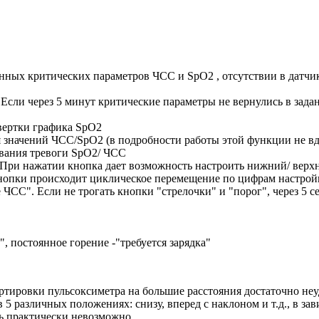
енных критических параметров ЧСС и SpO2 , отсутствии в датчи
 Если через 5 минут критические параметры не вернулись в зад
вертки графика SpO2
значений ЧСС/SpO2 (в подробности работы этой функции не вдав
вания тревоги SpO2/ ЧСС
. При нажатии кнопка дает возможность настроить нижний/ верх
опки происходит циклическое перемещение по цифрам настройки
СС". Если не трогать кнопки "стрелочки" и "порог", через 5 с
", постоянное горение -"требуется зарядка"
тировки пульсоксиметра на большие расстояния достаточно неудо
5 различных положениях: снизу, вперед с наклоном и т.д., в за
ь практически невозможно.