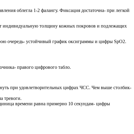
вления облегла 1-2 фалангу. Фиксация достаточна- при легкой
ляет индивидуальную толщину кожных покровов и подлежащих
еднюю очередь- устойчивый график оксиграммы и цифры SpO2.
очника- правого цифрового табло.
лянуть при удовлетворительных цифрах ЧСС. Чем выше столбик-
а тревоги.
 единица времени равна примерно 10 секундам- цифры