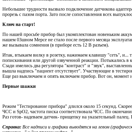
Небольшие трудности вызвало подключение датчикова адаптера
прорезь с пазом порта. Зато после сопоставления всех выпуклос
Ключ на старт!
По нашей просьбе прибор был укомплектован новеньким аккуму
нашем 03шном Мерсе не стало после первого месяца эксплуатац
же вызывала сомнения (в приборе есть 12 В разъем).
Итак, втыкаем вилку в розетку, нажимаем клавишу "сеть", и...
попискивания или другой озвученной реакции. Потыкались в к
Сзади имелись два регулятора "контраст" и "звук", выставлен
вышла надпись "пациент отсутствует". Участвующие в тестиров
Еще раз выключаем и опять включаем прибор. Вот он, момент и
Первые шажки
Режим "Тестирование прибора" длился около 15 секунд. Скорее
ЧСС и SpО2, частота писка соответствовала ЧСС. По окончании 
Раз готов- надеваем датчик- прищепку на указательный палец.
Справка:
Все надписи и графики выводятся на левом (графичес