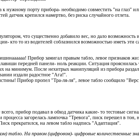
 к нужному порту прибора- необходимо совместить "на глаз" и
тей датчик крепился намертво, без риска случайного отлета.
лятором, что существенно добавило вес, но дало возможность и
ии- кто то из водителей соблазнился возможностью иметь эти с
 тишинаааааа! Прибор замигал правым табло, левое признаков жи
лавиши передней панели- ноль реакции. Ситуация прояснилась 
ных на минимум. После нехитрых манипуляций из прибора раздалос
ании издали радостное "Ага!".
стины! Прибор пропел "Тра-ля-ля", левое табло сообщило "Верс
 всего, прибор подавал в обход датчика какие- то тестовые сиг
процесса загорелась лампочка "Тревога", писк перешел в тон, н
 Писк прекратился, на левом табло надпись "Адаптация".
ком) табло. На правом (цифровом)- цифровые количественные зна