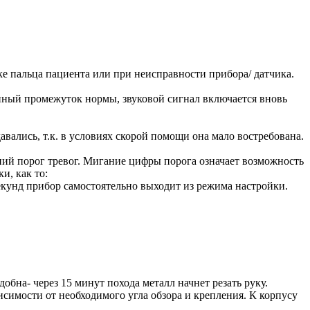
ке пальца пациента или при неисправности прибора/ датчика.
анный промежуток нормы, звуковой сигнал включается вновь
ались, т.к. в условиях скорой помощи она мало востребована.
ний порог тревог. Мигание цифры порога означает возможность
, как то:
екунд прибор самостоятельно выходит из режима настройки.
бна- через 15 минут похода металл начнет резать руку.
висимости от необходимого угла обзора и крепления. К корпусу