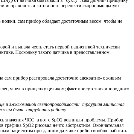
Шнур от датчика сматывали в "бухту", сам датчик- прищепку
яли исправность и готовность перенести скоропомощьную
ножки, сам прибор обладает достаточным весом, чтобы не
орой и выпала честь стать первой пациенткой технически
актике. Поскольку такого датчика в предоставленном
на сам прибор реагировала достаточно адекватно- с живым
палец ушел в прищепку целиком; факт присутствия инородного
ще и эксклюзивной светопроводимости- траурная глинистая
олжны были затруднить работу.
ись значения ЧСС, а вот с SpO2 возникли проблемы. Прибор
ов графика SpO2 рисовал нечто абстрактное. Окончательная
анным пациентом при данном датчике прибор вообще работать