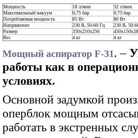
Мощность
18 л/мин
32 л/мин
Максимальный вакуум
0,75 бар
0,75 бар
Потребляемая мощность
85 Вт
80 Вт
Напряжение
230 В, 50-60 Гц
230 В, 50-6
Размер
350х210х250
450х150х2
Вес
4 кг
4 кг
. –
У
Мощный аспиратор F-31
работы как в операцион
условиях.
Основной задумкой произ
оперблок мощным отсасыв
работать в экстренных слу