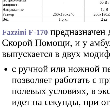
Потребляемая
-
60 Вт
мощность
Напряжение
-
12 В
Размер
260х180х240
260х180х
Вес
1,6 кг
2 кг
предназначен 
Fazzini F-170
Скорой Помощи, и у амбу
выпускается в двух моди
с ручной или ножной пе
позволяет работать с п
полевых условиях, в эк
идет на секунды, при о