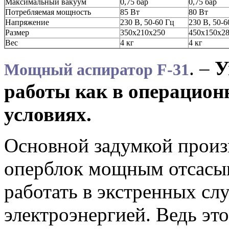
Максимальный вакуум
0,75 бар
0,75 бар
Потребляемая мощность
85 Вт
80 Вт
Напряжение
230 В, 50-60 Гц
230 В, 50-6
Размер
350х210х250
450х150х2
Вес
4 кг
4 кг
. –
У
Мощный аспиратор F-31
работы как в операцион
условиях.
Основной задумкой произ
оперблок мощным отсасыв
работать в экстренных слу
электроэнергией. Ведь эт