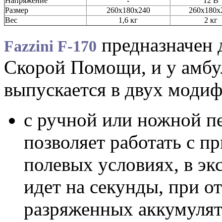
Напряжение
-
12 В
Размер
260х180х240
260х180х
Вес
1,6 кг
2 кг
предназначен 
Fazzini F-170
Скорой Помощи, и у амбу
выпускается в двух моди
с ручной или ножной пе
позволяет работать с п
полевых условиях, в эк
идет на секунды, при о
разряженных аккумулят