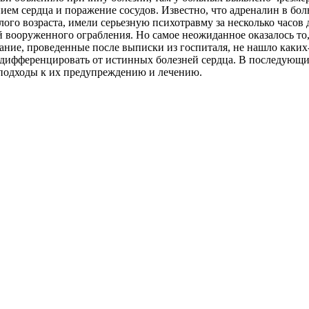
нием сердца и поражение сосудов. Известно, что адреналин в бо
го возраста, имели серьезную психотравму за несколько часов 
й вооруженного ограбления. Но самое неожиданное оказалось то,
ание, проведенные после выписки из госпиталя, не нашло каких
ифференцировать от истинных болезней сердца. В последующих
 подходы к их предупреждению и лечению.