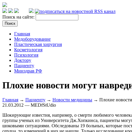
Поиск на сайте:
Главная
Медоборудование
Пластическая хирургия
Косметология
Психология
Доктору
Пациенту
Минздрав РФ
Плохие новости могут навред
Главная
→
Пациенту
→
Новости медицины
→ Плохие новости 
21.03.2012 — MEDfStUdio
Шокирующие известия, например, о смерти любимого человека
группы ученых из Университета Дж.Хопкинса, пациенты могут
шоковыми ситуациями. Обследованы 19 больных, которые посту
сердца, то изменений в них не нашли. Только исследование кр