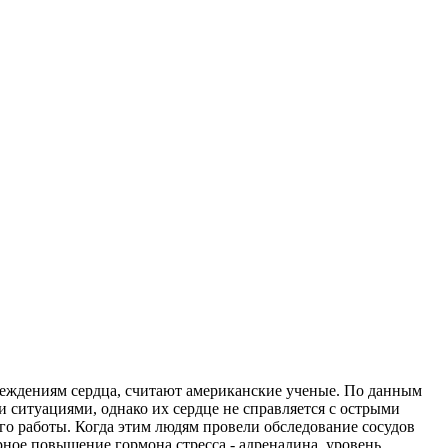
реждениям сердца, считают американские ученые. По данным
ситуациями, однако их сердце не справляется с острыми
го работы. Когда этим людям провели обследование сосудов
рное повышение гормона стресса - адреналина, уровень