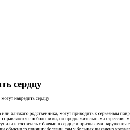
ить сердцу
могут навредить сердцу
 или близкого родственника, могут приводить к серьезным пов
 справляются с небольшими, но продолжительными стрессовыми 
пили в госпиталь с болями в сердце и признаками нарушения е
ови объяснило причину болезни, там у больных выявлено чрезме