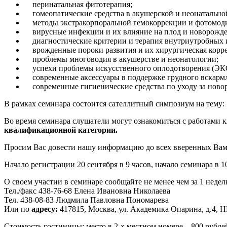
перинатальная фитотерапия;
гомеопатические средства в акушерской и неонатально
методы экстракорпоральной гемокоррекции и фотомоди
вирусные инфекции и их влияние на плод и новорожде
диагностические критерии и терапия внутриутробных 
врожденные пороки развития и их хирургическая корре
проблемы многоводия в акушерстве и неонатологии;
успехи проблемы искусственного оплодотворения (ЭК
современные аксессуары в поддержке грудного вскарм
современные гигиенические средства по уходу за нов
В рамках семинара состоится сателлитный симпозиум на тему:
Во время семинара слушатели могут ознакомиться с работами 
квалификационной категории.
Просим Вас довести нашу информацию до всех вверенных Вам
Начало регистрации 20 сентября в 9 часов, начало семинара в 1
О своем участии в семинаре сообщайте не менее чем за 1 нед
Тел./факс 438-76-68 Елена Ивановна Николаева
Тел. 438-08-83 Людмила Павловна Пономарева
Или по
адресу:
417815, Москва, ул. Академика Опарина, д.4,
Стоимость гостиницы: место в 2-х местном номере – 800 рублей