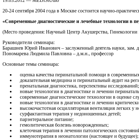
19.03.2012 — MEDfStUdio
20-24 сентября 2004 года в Москве состоится научно-практиче
«Современные диагностические и лечебные технологии в пе
(Место проведения: Научный Центр Акушерства, Гинекологии
Руководители семинара:
Барашнев Юрий Иванович – заслуженный деятель науки, зам. д
Пономарева Людмила Павловна – д.м.н., профессор
Основные темы семинара:
оценка качества перинатальной помощи в современных
доказательная медицина и перинатальный аудит на рег
пренатальная диагностика, перспективы исследований;
новые технологии в диагностике и лечении перинаталь
современные диагностические технологии в оценке слу
новые технологии в диагностике и лечении критически
высокочастотная осцилляторная вентиляция легких у 
сурфактантная терапия у недоношенных детей;
парэнтеральное питание;
гемолитическая болезнь новорожденных;
клеточная терапия в лечении патологических состояни
иммунотерапия в неонатологии (настоящее и будущее);