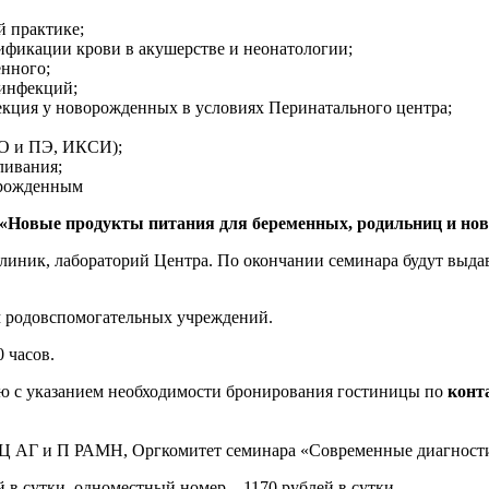
й практике;
фикации крови в акушерстве и неонатологии;
нного;
инфекций;
кция у новорожденных в условиях Перинатального центра;
О и ПЭ, ИКСИ);
ливания;
орожденным
«Новые продукты питания для беременных, родильниц и но
клиник, лабораторий Центра. По окончании семинара будут выда
 родовспомогательных учреждений.
0 часов.
елю с указанием необходимости бронирования гостиницы по
конт
 НЦ АГ и П РАМН, Оргкомитет семинара «Современные диагности
 в сутки, одноместный номер – 1170 рублей в сутки.