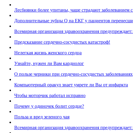
Лесбиянки более упитаны, чаще страдают заболеванием се
Дополнительные зубцы Q на ЕКГ у пациентов перенесши
Всемирная организация здравоохранения предупреждает:
Предсказание сердечно-сосудистых катастроф!
Нелегкая жизнь женского сердца
Узнайте, нужен ли Вам кардиолог
О пользе черники при сердечно-сосудистых заболеваниях
Компьютерный оракул знает умрете ли Вы от инфаркта
Чтобы моторчик работал исправно
Почему у одиночек болит сердце?
Польза и вред зеленого чая
Всемирная организация здравоохранения предупреждает: