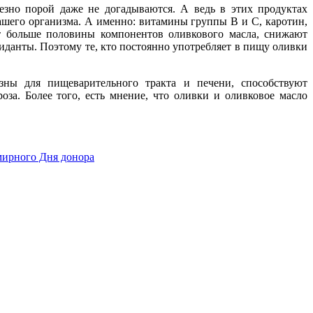
лезно порой даже не догадываются. А ведь в этих продуктах
ашего организма. А именно: витамины группы В и С, каротин,
т больше половины компонентов оливкового масла, снижают
иданты. Поэтому те, кто постоянно употребляет в пищу оливки
зны для пищеварительного тракта и печени, способствуют
оза. Более того, есть мнение, что оливки и оливковое масло
емирного Дня донора