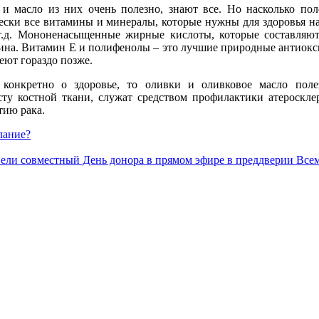
 и масло из них очень полезно, знают все. Но насколько по
ески все витамины и минералы, которые нужны для здоровья н
т.д. Мононенасыщенные жирные кислоты, которые составляю
рина. Витамин Е и полифенолы – это лучшие природные антиокс
реют гораздо позже.
конкретно о здоровье, то оливки и оливковое масло поле
ту костной ткани, служат средством профилактики атеросклер
тию рака.
лание?
ровели совместный День донора в прямом эфире в преддверии Вс