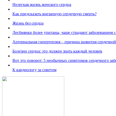
Нелегкая жизнь женского сердца
Как предсказать внезапную сердечную смерть?
Жизнь без сердца
Лесбиянки более упитаны, чаще страдают заболеванием се
Артериальная гипертензия – причина развития сердечной
Болезни сердца: это должен знать каждый человек
Вот это поворот: 5 необычных симптомов сердечного заб
К кардиологу за советом