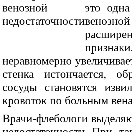
это одна
венозной
расшире
признак
неравномерно увеличиваетс
стенка истончается, о
сосуды становятся изви
кровоток по больным вен
Врачи-флебологи выделяю
недостаточности. При, та