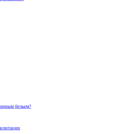
сионным бельем?
абилитации