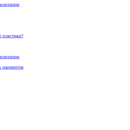
абилитации
е пластики?
абилитации
х пациентов