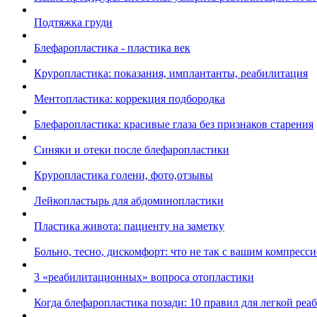
Подтяжка груди
Блефаропластика - пластика век
Круропластика: показания, имплантанты, реабилитация
Ментопластика: коррекция подбородка
Блефаропластика: красивые глаза без признаков старения
Синяки и отеки после блефаропластики
Круропластика голени, фото,отзывы
Лейкопластырь для абдоминопластики
Пластика живота: пациенту на заметку
Больно, тесно, дискомфорт: что не так с вашим компрес
3 «реабилитационных» вопроса отопластики
Когда блефаропластика позади: 10 правил для легкой ре