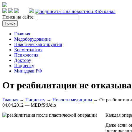
Поиск на сайте:
Главная
Медоборудование
Пластическая хирургия
Косметология
Психология
Доктору
Пациенту
Минздрав РФ
От реабилитации не отказыва
Главная
→
Пациенту
→
Новости медицины
→ От реабилитации
04.04.2012 — MEDfStUdio
Каждая опера
Даже если о
оперированн