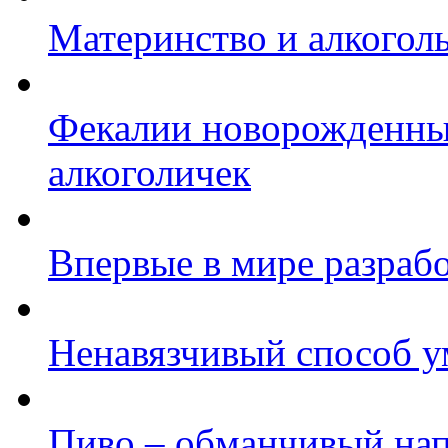
Материнство и алкогол
Фекалии новорожденных
алкоголичек
Впервые в мире разрабо
Ненавязчивый способ у
Пиво – обманчивый на