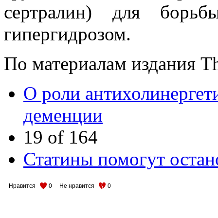
сертралин) для борь
гипергидрозом.
По материалам издания Th
О роли антихолинергет
деменции
19 of 164
Статины помогут остан
Нравится
0
Не нравится
0