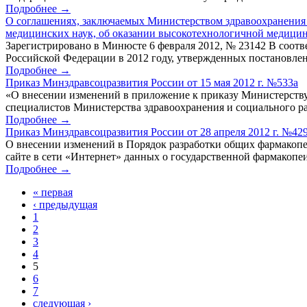
Подробнее →
О соглашениях, заключаемых Министерством здравоохранения 
медицинских наук, об оказании высокотехнологичной медици
Зарегистрировано в Минюсте 6 февраля 2012, № 23142 В соот
Российской Федерации в 2012 году, утвержденных постановлен
Подробнее →
Приказ Минздравсоцразвития России от 15 мая 2012 г. №533а
«О внесении изменений в приложение к приказу Министерству 
специалистов Министерства здравоохранения и социального раз
Подробнее →
Приказ Минздравсоцразвития России от 28 апреля 2012 г. №42
О внесении изменений в Порядок разработки общих фармакопе
сайте в сети «Интернет» данных о государственной фармакопеи,
Подробнее →
« первая
‹ предыдущая
1
2
3
4
5
6
7
следующая ›