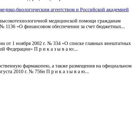
медико-биологическим агентством и Российской академией
ия высокотехнологичной медицинской помощи гражданам
 № 1136 «О финансовом обеспечении за счет бюджетных...
и от 1 ноября 2002 г. № 334 «О списке главных внештатных
Федерации» П р и к а з ы в а ю:...
рственную фармакопею, а также размещения на официальном
та 2010 г. № 756н П р и к а з ы в а ю...