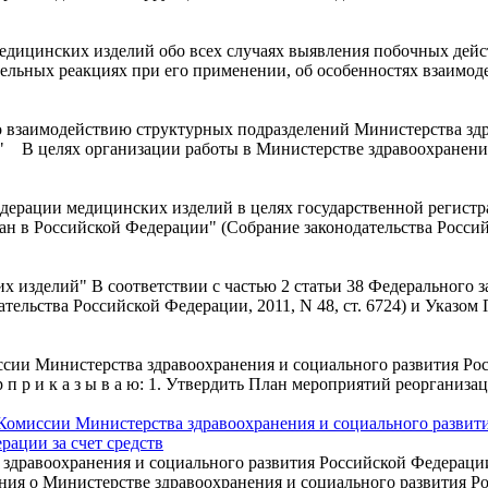
дицинских изделий обо всех случаях выявления побочных дейс
ельных реакциях при его применении, об особенностях взаимоде
о взаимодействию структурных подразделений Министерства зд
аб" В целях организации работы в Министерстве здравоохранени
дерации медицинских изделий в целях государственной регистр
дан в Российской Федерации" (Собрание законодательства Россий
зделий" В соответствии с частью 2 статьи 38 Федерального зак
ельства Российской Федерации, 2011, N 48, ст. 6724) и Указом 
ии Министерства здравоохранения и социального развития Рос
 п р и к а з ы в а ю: 1. Утвердить План мероприятий реорганиз
О Комиссии Министерства здравоохранения и социального разви
рации за счет средств
е здравоохранения и социального развития Российской Федерац
ия о Министерстве здравоохранения и социального развития Ро