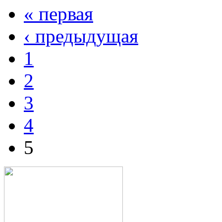
« первая
‹ предыдущая
1
2
3
4
5