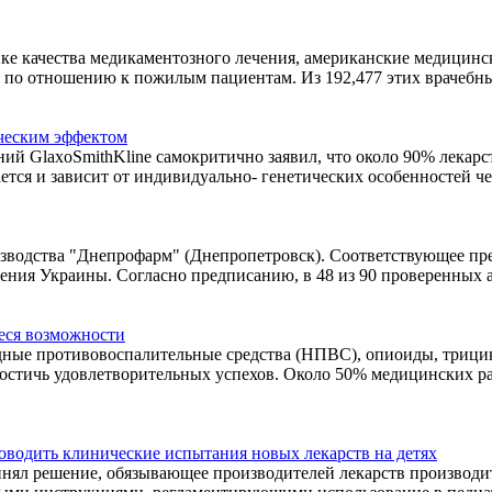
ке качества медикаментозного лечения, американские медицинск
 отношению к пожилым пациентам. Из 192,477 этих врачебных о
ческим эффектом
й GlaxoSmithKline самокритично заявил, что около 90% лекарс
тся и зависит от индивидуально- генетических особенностей че
изводства "Днепрофарм" (Днепропетровск). Соответствующее пр
ния Украины. Согласно предписанию, в 48 из 90 проверенных ам
еся возможности
ные противовоспалительные средства (НПВС), опиоиды, трицик
достичь удовлетворительных успехов. Около 50% медицинских 
водить клинические испытания новых лекарств на детях
нял решение, обязывающее производителей лекарств производи