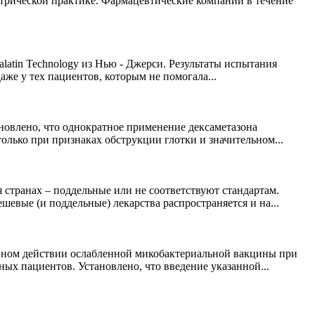
трической практике. Фармацевтические компании в течение
latin Technology из Нью - Джерси. Результаты испытания
е у тех пациентов, которым не помогала...
новлено, что однократное применение дексаметазона
лько при признаках обструкции глотки и значительном...
странах – поддельные или не соответствуют стандартам.
шевые (и поддельные) лекарства распространяется и на...
ивном действии ослабленной микобактериальной вакцины при
х пациентов. Установлено, что введение указанной...