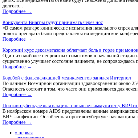
детях. Все медикаменты отныне будут снабжены дополнитель
долгого...
Подробнее →
Конкурента Виагры будут принимать через нос
«В самом разгаре клинические испытания назального спрея для
нового препарата были представлены на медицинской конфере
Подробнее →
Короткий курс дексаметазона облегчает боль в горле при моно
Один из наиболее неприятных симптомов в начальной стадии и
существенно улучшает состояние пациента, не сопровождаясь 
Подробнее →
Борьбой с фальсификацией медикаментов занялся Интерпол
По данным Всемирной организации здравоохранения около 25% 
Опасность состоит в том, что часто они применяются для лече
Подробнее →
Противотуберкулезная вакцина повышает иммунитет у ВИЧ и
В ноябрьском номере AIDS представлены данные американских
ВИЧ –инфекции. Ослабленная противотуберкулезная вакцина п
Подробнее →
« первая