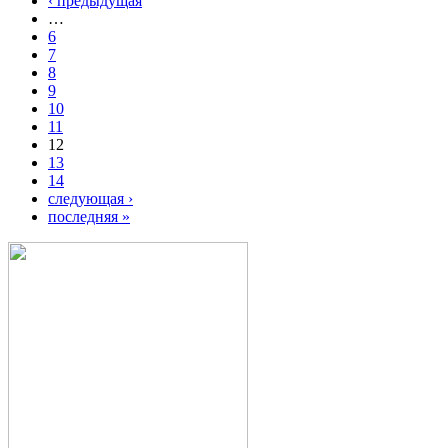
‹ предыдущая
…
6
7
8
9
10
11
12
13
14
следующая ›
последняя »