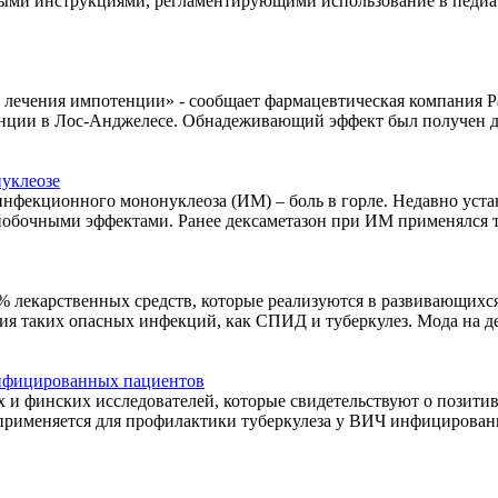
ными инструкциями, регламентирующими использование в педиа
 лечения импотенции» - сообщает фармацевтическая компания Pa
нции в Лос-Анджелесе. Обнадеживающий эффект был получен даж
нуклеозе
нфекционного мононуклеоза (ИМ) – боль в горле. Недавно уста
побочными эффектами. Ранее дексаметазон при ИМ применялся то
лекарственных средств, которые реализуются в развивающихся 
ния таких опасных инфекций, как СПИД и туберкулез. Мода на де
нфицированных пациентов
 и финских исследователей, которые свидетельствуют о позит
рименяется для профилактики туберкулеза у ВИЧ инфицированны