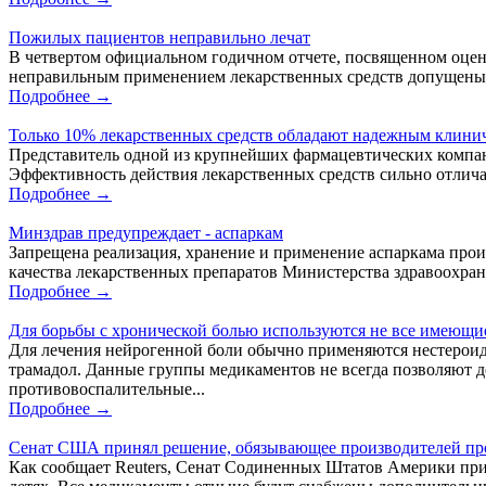
Пожилых пациентов неправильно лечат
В четвертом официальном годичном отчете, посвященном оцен
неправильным применением лекарственных средств допущены по
Подробнее →
Только 10% лекарственных средств обладают надежным клини
Представитель одной из крупнейших фармацевтических компани
Эффективность действия лекарственных средств сильно отличае
Подробнее →
Минздрав предупреждает - аспаркам
Запрещена реализация, хранение и применение аспаркама про
качества лекарственных препаратов Министерства здравоохране
Подробнее →
Для борьбы с хронической болью используются не все имеющи
Для лечения нейрогенной боли обычно применяются нестероид
трамадол. Данные группы медикаментов не всегда позволяют 
противовоспалительные...
Подробнее →
Сенат США принял решение, обязывающее производителей про
Как сообщает Reuters, Сенат Содиненных Штатов Америки при