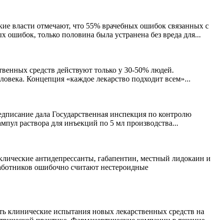
ие власти отмечают, что 55% врачебных ошибок связанных с
шибок, только половина была устранена без вреда для...
твенных средств действуют только у 30-50% людей.
ловека. Концепция «каждое лекарство подходит всем»...
едписание дала Государственная инспекция по контролю
пул раствора для инъекций по 5 мл производства...
лические антидепрессанты, габапентин, местный лидокаин и
работников ошибочно считают нестероидные
ть клинические испытания новых лекарственных средств на