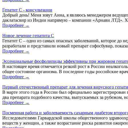
Гепатит С - консультации
Добрый день! Меня зовут Анна, я являюсь менеджером ведущег
даклатасвир из Индии напрямую – компании «Арнави ЛТД». Хоче
Подробнее →
Новое лечение гепатита С
Гепатит С – одно из самых опасных заболеваний, которое до н
разработали и представили новый препарат софосбувир, показа
Подробнее →
Эссенциальные фосфолипиды эффективны при жировом гепат
В настоящее время отмечается резкий рост в России неалкогол
общее состояние организма. В последние годы российские врач
Подробнее →
Первый отечественный препарат для лечения вирусного гепати
В марте этого года в России был официально зарегистрирован 
два препарата подобного качества, выпускаемых за рубежом, но
Подробнее →
Посменная работа и заболеваемость сахарным диабетом второг
Исследователями Гарвардской школы общественного здравоохр
веществ у женщин, а также возрастание риска развития ожирен