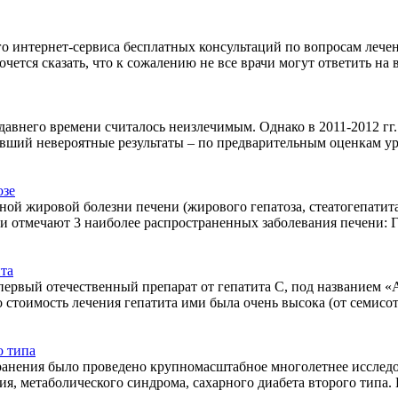
о интернет-сервиса бесплатных консультаций по вопросам лече
тся сказать, что к сожалению не все врачи могут ответить на 
едавнего времени считалось неизлечимым. Однако в 2011-2012 гг
вший невероятные результаты – по предварительным оценкам уро
озе
ьной жировой болезни печени (жирового гепатоза, стеатогепатит
и отмечают 3 наиболее распространенных заболевания печени: Г
та
первый отечественный препарат от гепатита С, под названием «
 стоимость лечения гепатита ими была очень высока (от семисот 
о типа
анения было проведено крупномасштабное многолетнее исследо
ия, метаболического синдрома, сахарного диабета второго типа.