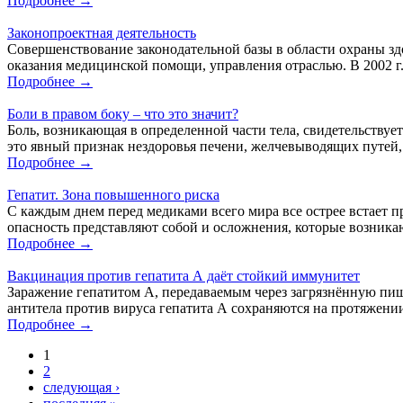
Подробнее →
Законопроектная деятельность
Совершенствование законодательной базы в области охраны зд
оказания медицинской помощи, управления отраслью. В 2002 г
Подробнее →
Боли в правом боку – что это значит?
Боль, возникающая в определенной части тела, свидетельствует
это явный признак нездоровья печени, желчевыводящих путей, 
Подробнее →
Гепатит. Зона повышенного риска
С каждым днем перед медиками всего мира все острее встает
опасность представляют собой и осложнения, которые возника
Подробнее →
Вакцинация против гепатита А даёт стойкий иммунитет
Заражение гепатитом А, передаваемым через загрязнённую пищу
антитела против вируса гепатита А сохраняются на протяжении
Подробнее →
1
2
следующая ›