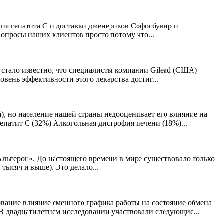
ния гепатита С и доставки дженериков Софосбувир и
вопросы наших клиентов просто потому что...
. стало известно, что специалисты компании Gilead (США)
вень эффективности этого лекарства достиг...
а), но население нашей страны недооценивает его влияние на
епатит С (32%) Алкогольная дистрофия печени (18%)...
Альгерон». До настоящего времени в мире существовало только
тысяч и выше). Это делало...
вание влияние сменного графика работы на состояние обмена
 В двадцатилетнем исследовании участвовали следующие...