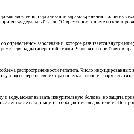
оровья населения и организации здравоохранения – один из ме
. принят Федеральный закон "О временном запрете на клонирова
 об определенном заболевании, которое развивается внутри или 
реже – двенадцатиперстной кишки. Чаще всего при болях в прав
 проблема распространенности гепатита. Число инфицированных
ют у людей, переболевших практически любой из форм гепатита.
 и воду, может вызвать изнурительную болезнь, но защита приви
 27 лет после вакцинации – сообщают исследователи из Центров 