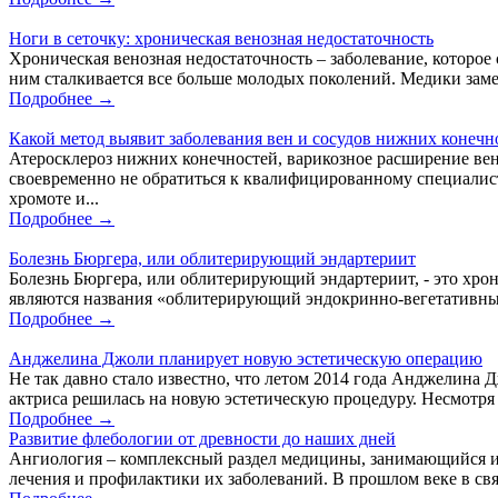
Ноги в сеточку: хроническая венозная недостаточность
Хроническая венозная недостаточность – заболевание, которое 
ним сталкивается все больше молодых поколений. Медики замеч
Подробнее →
Какой метод выявит заболевания вен и сосудов нижних конечн
Атеросклероз нижних конечностей, варикозное расширение вен,
своевременно не обратиться к квалифицированному специалист
хромоте и...
Подробнее →
Болезнь Бюргера, или облитерирующий эндартериит
Болезнь Бюргера, или облитерирующий эндартериит, - это хро
являются названия «облитерирующий эндокринно-вегетативный 
Подробнее →
Анджелина Джоли планирует новую эстетическую операцию
Не так давно стало известно, что летом 2014 года Анджелина
актриса решилась на новую эстетическую процедуру. Несмотря 
Подробнее →
Развитие флебологии от древности до наших дней
Ангиология – комплексный раздел медицины, занимающийся из
лечения и профилактики их заболеваний. В прошлом веке в свя