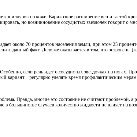
ие капилляров на коже. Варикозное расширение вен и застой кр
кировать, но возникновение сосудистых звездочек говорит о мно
дает около 70 процентов населения земли, при этом 25 процент
снить данный факт. Дело же оказывается в том, что эстрогены (
. Особенно, если речь идет о сосудистых звездочках на ногах. П
ый вариант – регулярно уделять время профилактическим мерам н
роблема. Правда, многие это состояние не считают проблемой, а
е в большинстве случаев количество жидкости не влияет на возн