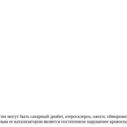
гии могут быть сахарный диабет, атеросклероз, ожоги, обморож
ным ее катализатором является постепенное нарушение кровоснаб