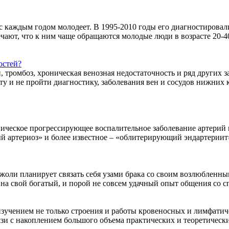
с каждым годом молодеет. В 1995-2010 годы его диагностировали
ают, что к ним чаще обращаются молодые люди в возрасте 20-40
остей?
 тромбоз, хроническая венозная недостаточность и ряд других з
у и не пройти диагностику, заболевания вен и сосудов нижних
ническое прогрессирующее воспалительное заболевание артерий 
артериоз» и более известное – «облитерирующий эндартериит».
 Джоли планирует связать себя узами брака со своим возлюблен
на свой богатый, и порой не совсем удачный опыт общения со сп
учением не только строения и работы кровеносных и лимфатиче
зи с накоплением большого объема практических и теоретических