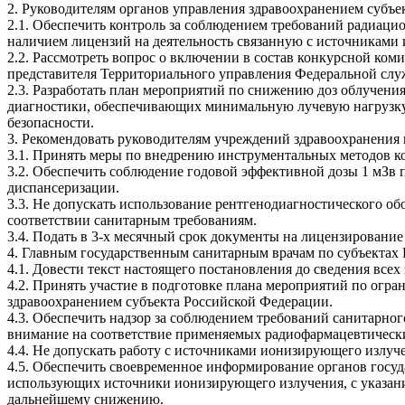
2. Руководителям органов управления здравоохранением субъе
2.1. Обеспечить контроль за соблюдением требований радиаци
наличием лицензий на деятельность связанную с источниками
2.2. Рассмотреть вопрос о включении в состав конкурсной ко
представителя Территориального управления Федеральной служ
2.3. Разработать план мероприятий по снижению доз облучени
диагностики, обеспечивающих минимальную лучевую нагрузку,
безопасности.
3. Рекомендовать руководителям учреждений здравоохранени
3.1. Принять меры по внедрению инструментальных методов кон
3.2. Обеспечить соблюдение годовой эффективной дозы 1 мЗв
диспансеризации.
3.3. Не допускать использование рентгенодиагностического о
соответствии санитарным требованиям.
3.4. Подать в 3-х месячный срок документы на лицензирование
4. Главным государственным санитарным врачам по субъектах
4.1. Довести текст настоящего постановления до сведения все
4.2. Принять участие в подготовке плана мероприятий по огр
здравоохранением субъекта Российской Федерации.
4.3. Обеспечить надзор за соблюдением требований санитарног
внимание на соответствие применяемых радиофармацевтически
4.4. Не допускать работу с источниками ионизирующего излуче
4.5. Обеспечить своевременное информирование органов госуд
использующих источники ионизирующего излучения, с указани
дальнейшему снижению.