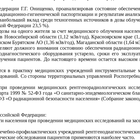
дерации Г.Г. Онищенко, проанализировав состояние обеспече
диационно-гигиенической паспортизации и результатам анализа
наибольший вклад среди техногенных источников в дозы облуче
ской Федерации 23,5 %).
озы на одного жителя за счет медицинского облучения населе
Новосибирской области (1,12 мЗв/год), Красноярском крае (1,1
инском Бурятском АО (1,36 мЗв/год), Магаданской области (1,64 мЗ
деляют должного внимания состоянию обеспечения радиационн
диагностического оборудования устарело, сроки его эксплуа
учения пациентов. До настоящего времени остается высоким
ся в практику медицинских учреждений инструментальные м
едований. Со стороны территориальных управлений Роспотребна
при проведении медицинских рентгенорадиологических иссле
марта 1999 № 52-ФЗ года «О санитарно-эпидемиологическом бла
3-ФЗ «О радиационной безопасности населения» (Собрание законода
оссийской Федерации:
ти населения при проведении медицинских исследований на зас
лечебно-профилактических учреждений рентгенодиагностическим
ические обследования пациентов применяются наиболее часто.