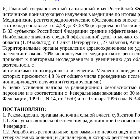
Я, Главный государственный санитарный врач Российской Фе
источников ионизирующего излучения в медицине по итогам ра
Медицинские рентгенорадиологические обследования вносят 
этот вклад составляет от 4,58 до 37,63 % (в среднем по Россий
В 33 субъектах Российской Федерации средние эффективные д
Наибольшие значения средней эффективной дозы отмечаются в 
области (1,19 мЗв/год), г. Санкт-Петербурге (1,27 мЗв/год), Аг
Территориальные органы управления здравоохранением не у
населению: около 70% используемого медицинского рентгено
приводит к повторным исследованиям и увеличению доз обл
деятельность с
источниками ионизирующего излучения. Медленно внедряют
которых приходится 4,8 % от общего числа проведенных иссл
ионизирующего излучения (генерирующими).
В целях усиления надзора за радиационной безопасностью 
персонала и в соответствии с Федеральными законами от 30 
Федерации, 1999 г., N 14, ст. 1650) и от 9 января 1996 года N 
ПОСТАНОВЛЯЮ:
1. Рекомендовать органам исполнительной власти субъектов Р
1.1. Заслушать вопросы обеспечения радиационной безопаснос
Федерации.
1.2. Разработать региональные программы по переоснащению 
туберкулезных больниц и диспансеров, в которых рентгенолог