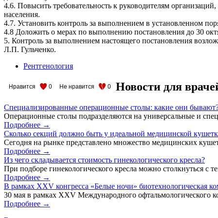
4.6. Повысить требовательность к руководителям организаций
населения.
4.7. Установить контроль за выполнением в установленном по
4.8 Доложить о мерах по выполнению постановления до 30 октя
5. Контроль за выполнением настоящего постановления возлож
Л.П. Гульченко.
Рентгенология
Новости для враче
Нравится
0
Не нравится
0
Специализированные операционные столы: какие они бывают
Операционные столы подразделяются на универсальные и спец
Подробнее →
Сколько секций должно быть у идеальной медицинской кушет
Сегодня на рынке представлено множество медицинских кушет
Подробнее →
Из чего складывается стоимость гинекологического кресла?
При подборе гинекологического кресла можно столкнуться с тем
Подробнее →
В рамках XXV конгресса «Белые ночи» биотехнологическая к
30 мая в рамках XXV Международного офтальмологического кон
Подробнее →