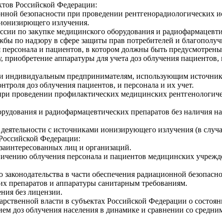
ктов Российской Федерации:
онной безопасности при проведении рентгенорадиологических и
 ионизирющего излучения.
миссии по закупке медицинского оборудования и радиофармацев
бы по надзору в сфере защиты прав потребителей и благополуч
я персонала и пациентов, в котором должны быть предусмотрены
 приобретение аппаратуры для учета доз облучения пациентов,
я и индивидуальным предпринимателям, использующим источник
троля доз облучения пациентов, и персонала и их учет.
 при проведении профилактических медицинских рентгенологиче
борудования и радиофармацевтических препаратов без наличия н
 деятельности с источниками ионизирующего излучения (в случае
 Российской Федерации:
х заинтересованных лиц и организаций.
аничению облучения персонала и пациентов медицинских учрежд
о законодательства в части обеспечения радиационной безопасн
х препаратов и аппаратуры санитарным требованиям.
ния без лицензии.
арственной власти в субъектах Российской Федерации о состоя
ем доз облучения населения в динамике и сравнении со средни