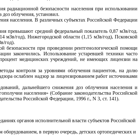
ния радиационной безопасности населения при использовании
 доз облучения, установил.
ния населения. В различных субъектах Российской Федерации
ния превышают средний федеральный показатель 0,87 мЗв/год.
4 мЗв/год), Нижегородской области (1,15 мЗв/год), Псковской
в/год).
ой безопасности при проведении рентгенологической помощи
тации закончились. Использование устаревшей техники часто
 процент медицинских учреждений, не имеющих лицензии на
етоды контроля за уровнями облучения пациентов, на долю
дзора ослаблен надзор за лицензированием работ источниками
дований, дальнейшего снижения доз облучения населения и
гополучии населения» (Собрание законодательства Российской
тельства Российской Федерации, 1996 г., N 3, ст. 141).
еданиях органов исполнительной власти субъектов Российской
 оборудованием, в первую очередь, детских ортопедических и