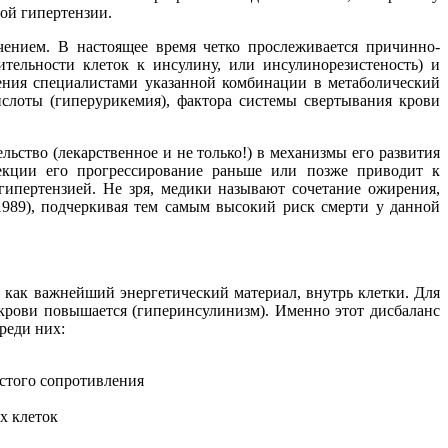
ой гипертензии.
чением. В настоящее время четко прослеживается причинно-
тельности клеток к инсулину, или инсулинорезистеность) и
ения специалистами указанной комбинации в метаболический
слоты (гиперурикемия), фактора системы свертывания крови
ство (лекарственное и не только!) в механизмы его развития
екции его прогрессирование раньше или позже приводит к
ипертензией. Не зря, медики называют сочетание ожирения,
1989), подчеркивая тем самым высокий риск смерти у данной
 как важнейший энергетический материал, внутрь клетки. Для
 крови повышается (гиперинсулинизм). Именно этот дисбаланс
реди них:
стого сопротивления
х клеток