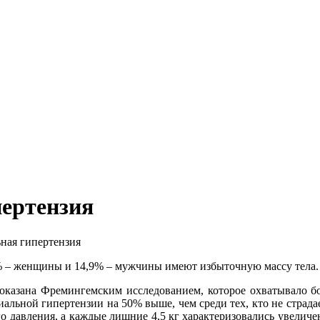
пертензия
ная гипертензия
% – женщины и 14,9% – мужчины имеют избыточную массу тела.
казана Фремингемским исследованием, которое охватывало боле
ериальной гипертензии на 50% выше, чем среди тех, кто не стра
 давления, а каждые лишние 4,5 кг характеризовались увеличени