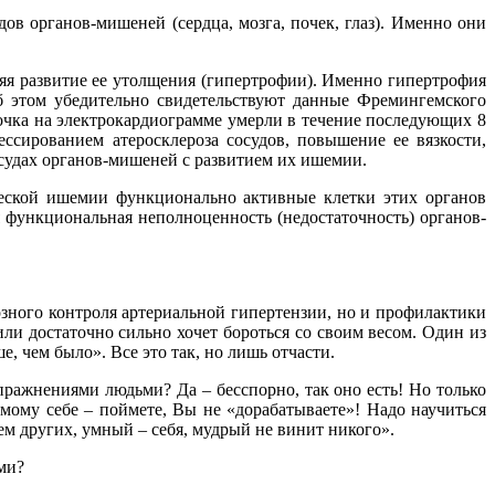
в органов-мишеней (сердца, мозга, почек, глаз). Именно они
ряя развитие ее утолщения (гипертрофии). Именно гипертрофия
б этом убедительно свидетельствуют данные Фремингемского
очка на электрокардиограмме умерли в течение последующих 8
сированием атеросклероза сосудов, повышение ее вязкости,
осудах органов-мишеней с развитием их ишемии.
ической ишемии функционально активные клетки этих органов
функциональная неполноценность (недостаточность) органов-
зного контроля артериальной гипертензии, но и профилактики
или достаточно сильно хочет бороться со своим весом. Один из
, чем было». Все это так, но лишь отчасти.
ражнениями людьми? Да – бесспорно, так оно есть! Но только
мому себе – поймете, Вы не «дорабатываете»! Надо научиться
ем других, умный – себя, мудрый не винит никого».
ми?