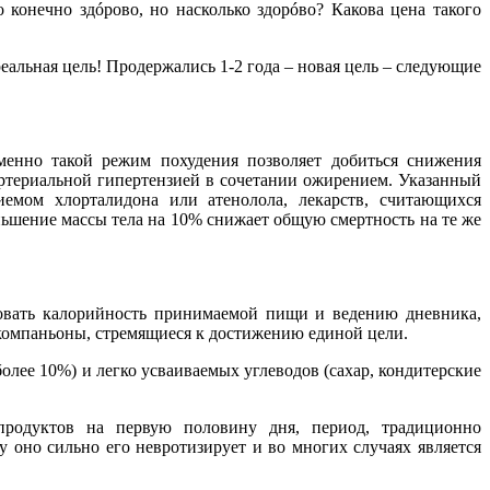
 конечно здóрово, но насколько здорóво? Какова цена такого
реальная цель! Продержались 1-2 года – новая цель – следующие
менно такой режим похудения позволяет добиться снижения
х артериальной гипертензией в сочетании ожирением. Указанный
иемом хлорталидона или атенолола, лекарств, считающихся
ьшение массы тела на 10% снижает общую смертность на те же
овать калорийность принимаемой пищи и ведению дневника,
 компаньоны, стремящиеся к достижению единой цели.
лее 10%) и легко усваиваемых углеводов (сахар, кондитерские
родуктов на первую половину дня, период, традиционно
 оно сильно его невротизирует и во многих случаях является