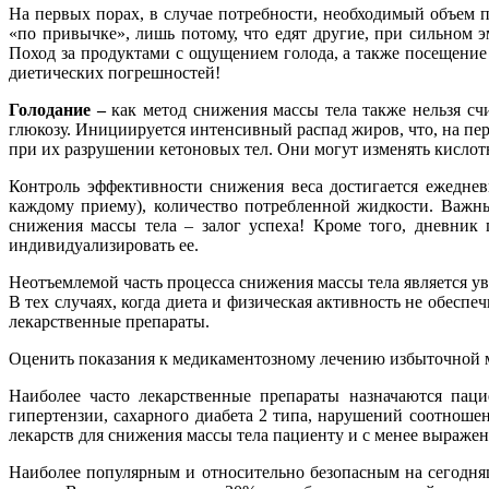
На первых порах, в случае потребности, необходимый объем 
«по привычке», лишь потому, что едят другие, при сильном 
Поход за продуктами с ощущением голода, а также посещени
диетических погрешностей!
Голодание –
как метод снижения массы тела также нельзя сч
глюкозу. Инициируется интенсивный распад жиров, что, на п
при их разрушении кетоновых тел. Они могут изменять кислот
Контроль эффективности снижения веса достигается ежедне
каждому приему), количество потребленной жидкости. Важны
снижения массы тела – залог успеха! Кроме того, дневник
индивидуализировать ее.
Неотъемлемой часть процесса снижения массы тела является у
В тех случаях, когда диета и физическая активность не обесп
лекарственные препараты.
Оценить показания к медикаментозному лечению избыточной ма
Наиболее часто лекарственные препараты назначаются пац
гипертензии, сахарного диабета 2 типа, нарушений соотноше
лекарств для снижения массы тела пациенту и с менее выражен
Наиболее популярным и относительно безопасным на сегодня