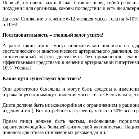
Первый, но очень важный шаг. Ставьте перед собой реальные
похудения для организма, каковы последствия и есть ли альтер
Да есть! Снижение в течение 6-12 месяцев массы тела на 5-10%
5-10%!
Последовательность – главный залог успеха!
А разве такие темпы могут положительно повлиять на здо
систолического и диастолического артериального давления, со
гипотензивный эффект достигается без применения лекарс
эффективными средствами в лечении артериальной гипертензи
10%. Убедил?
Какие пути существуют для этого?
Они достаточно банальны и могут быть сведены к изменен
отражающего динамику снижения массы тела. Очень важно, чт
Диета должна быть низкокалорийная с ограничением в рационе
изделия и т.п.). Вся потребность в углеводах (около 50% всего
Прием пищи должен быть частым, небольшими порциями,
характеризующийся большей физической активностью. Пациент
поводом для отказа от врачебных рекомендаций.