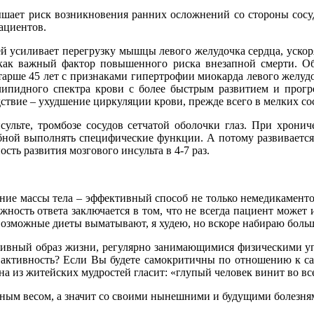
шает риск возникновения ранних осложнений со стороны сосудо
ациентов.
ей усиливает перегрузку мышцы левого желудочка сердца, уско
 как важный фактор повышенного риска внезапной смерти. О
старше 45 лет с признаками гипертрофии миокарда левого желуд
пидного спектра крови с более быстрым развитием и прогрес
ствие – ухудшение циркуляции крови, прежде всего в мелких с
нсульте, тромбозе сосудов сетчатой оболочки глаз. При хрон
бной выполнять специфические функции. А потому развивается 
ть развития мозгового инсульта в 4-7 раз.
ение массы тела – эффективный способ не только немедикаменто
ность ответа заключается в том, что не всегда пациент может 
возможные диеты выматывают, я худею, но вскоре набираю больше
тивный образ жизни, регулярно занимающимися физическими уп
 активность? Если Вы будете самокритичны по отношению к са
на из житейских мудростей гласит: «глупый человек винит во вс
точным весом, а значит со своими нынешними и будущими болезня