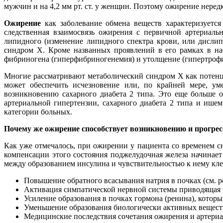
мужчин и на 4,2 мм рт. ст. у женщин. Поэтому ожирение нере
Ожирение
как заболевание обмена веществ характеризуется
следственная взаимосвязь ожирения с первичной артериаль
липидного (изменение липидного спектра крови, или дисли
синдром Х. Кроме названных проявлений в его рамках в на
фибриногена (гиперфибриногенемия) и утолщение (гипертрофи
Многие рассматривают метаболический синдром Х как потенци
может обеспечить исчезновение или, по крайней мере, у
возникновению сахарного диабета 2 типа. Это еще больше 
артериальной гипертензии, сахарного диабета 2 типа и ише
категории больных.
Почему же ожирение способствует возникновению и прогре
Как уже отмечалось, при ожирении у пациента со временем с
компенсации этого состояния поджелудочная железа начинает
между образованием инсулина и чувствительностью к нему кле
Повышение обратного всасывания натрия в почках (см. р
Активация симпатической нервной системы приводящая к
Усиление образования в почках гормона (ренина), который
Уменьшение образования биологически активных веществ
Медицинские последствия сочетания ожирения и артери