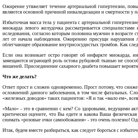
Ожирение утяжеляет течение артериальной гипертензии, повы
являются основной причиной инвалидизации и смертности у п
Избыточная масса тела у пациента с артериальной гипертензи
миокарда левого желудочка рассматривается специалистами
иследования, согласно которым половина мужчин в возрасте 
лет от начала наблюдения. Ожирению присущи нарушения ли
облегчающее образование внутрисосудистых тромбов. Как след
Если она возникает остро говорят об инфаркте миокарда, и
замещаются играющей роль остова рубцовой тканью не спосо
мишеней. Присоединение сахарного диабета повышает вероятнос
Что же делать?
Ответ прост и сложен одновременно. Прост потому, что сниж
осложнений данного заболевания, в том числе фатальных. Слож
«железных доводов» таких пациентов: «Я и так «мало ем», все
«Мало» - это в сравнении с кем? Со здоровыми, ведущими ак
критически оцените, что Вы едите и какова Ваша физическая
снимать «розовые очки самообожания» - это очень полезно! Од
Итак, будем вместе разбираться, как следует бороться с избы