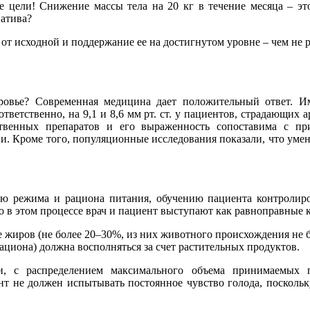
 цели! Снижение массы тела на 20 кг в течение месяца – это
натива?
 от исходной и поддержание ее на достигнутом уровне – чем не 
ровье? Современная медицина дает положительный ответ. И
ответственно, на 9,1 и 8,6 мм рт. ст. у пациентов, страдающи
твенных препаратов и его выраженность сопоставима с пр
и. Кроме того, популяционные исследования показали, что умен
ию режима и рациона питания, обучению пациента контролир
о в этом процессе врач и пациент выступают как равноправные
 жиров (не более 20–30%, из них животного происхождения не бо
 рациона) должна восполняться за счет растительных продуктов.
 с распределением максимального объема принимаемых п
 не должен испытывать постоянное чувство голода, поскольку