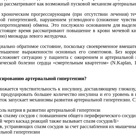
дко рассматривают как возможный пусковой механизм артериальн
 хроническим прогрессирующим (при отсутствии лечения) те
ной гипертензией, нарушением углеводного (снижение чувстви
попротеидемия) обмена. Это послужило основанием для выдел
стоящее время рассматривают повышение в крови мочевой ки
ю) миокарда левого желудочка.
ально обратимое состояние, поскольку своевременное вмешатель
меньшение выраженности основных его симптомов. Без корр
осложняет ситуацию у пациента с ожирением и артериальной г
мической болезни сердца «смертельным квартетом» (N.Kaplan, 
ссированию артериальной гипертензии?
нижается чувствительность к инсулину, доставляющему глюкозу,
 продуцировать большее количество инсулина и его уровень в
ток запускает механизмы развития артериальной гипертензии. С
оль натрия в развитии артериальной гипертензи
 спазму сосудов с повышением общего периферического сосуди
 через каскад реакций также вызывает спазм сосудов/li>
, устраняющих спазм сосудов за счет расслабления их мышечны
альной гипертензии