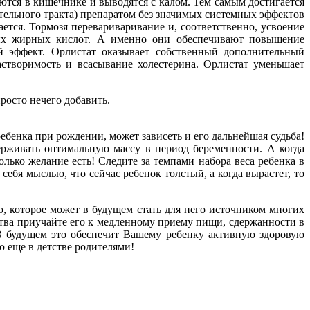
ются в кишечнике и выводятся с калом. Тем самым достигается
ельного тракта) препаратом без значимых системных эффектов
ется. Тормозя перевариваривание и, соответственно, усвоение
ных жирных кислот. А именно они обеспечивают повышение
й эффект. Орлистат оказывает собственный дополнительный
створимость и всасывание холестерина. Орлистат уменьшает
росто нечего добавить.
ебенка при рождении, может зависеть и его дальнейшая судьба!
ерживать оптимальную массу в период беременности. А когда
лько желание есть! Следите за темпами набора веса ребенка в
ебя мыслью, что сейчас ребенок толстый, а когда вырастет, то
, которое может в будущем стать для него источником многих
ства приучайте его к медленному приему пищи, сдержанности в
 В будущем это обеспечит Вашему ребенку активную здоровую
 еще в детстве родителями!