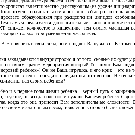
в (триглицеридов) сохраняются в неизмененном виде, не всасыва
то орлистат является местно-действующим (на уровне пищеварит
После отмены орлистата активность липаз быстро восстанавлива
 просвете образующихся при расщеплении липидов свобод
 Тем самым реализуется дополнительный гиполипидемически
КТ, снижает количество в кишечнике, тем самым уменьшая ра
 ожидать только из-за уменьшения массы тела.
Вам поверить в свои силы, но и продлит Вашу жизнь. К этому п
и закладываются внутриутробно и от того, сколько их будет у р
йте со своим врачом мероприятия который бы помог Вам подд
здоровый ребенок»! Он не Ваша игрушка, и его крик – это не то
ные показатели – обсудите с педиатром этот вопрос. Не тешьте с
ксперименты над своим ребенком?
бно и в первые годы жизни ребенка – верный путь к ожирению
, вкусное, не всегда полезное и нужное Вашему ребенку. С дет
тогда, когда это она приносит Вам дополнительные сложности.
у со своим избыточным весом, появление которого было заложено