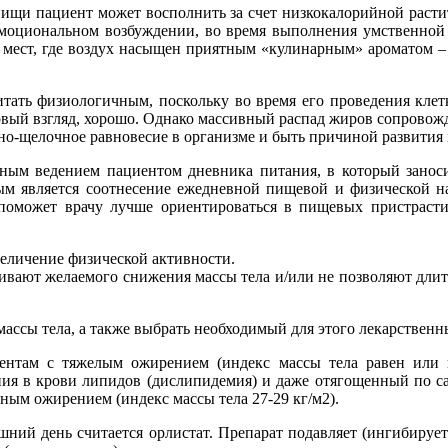
пищи пациент может восполнить за счет низкокалорийной растит
эмоциональном возбуждении, во время выполнения умственной ра
е мест, где воздух насыщен приятным «кулинарным» ароматом 
итать физиологичным, поскольку во время его проведения кле
ервый взгляд, хорошо. Однако массивный распад жиров сопрово
но-щелочное равновесие в организме и быть причиной развития
вным ведением пациентом дневника питания, в который заноси
м является соотнесение ежедневной пищевой и физической на
 поможет врачу лучше ориентироваться в пищевых пристрасти
величение физической активности.
ечивают желаемого снижения массы тела и/или не позволяют дли
ссы тела, а также выбрать необходимый для этого лекарственн
иентам с тяжелым ожирением (индекс массы тела равен или 
ния в крови липидов (дислипидемия) и даже отягощенный по са
ным ожирением (индекс массы тела 27-29 кг/м2).
шний день считается орлистат. Препарат подавляет (ингибиру