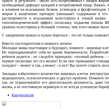
тракте. В результате – около 30% потребляемых с пищей жиро
необходимый дефицит калорий в потребляемой пище. Важно, ч
и влияния на всасывание белков, углеводов и фосфолипидов. 
жиров в кишечнике препарат уменьшает содержание в его
растворимости и всасывания холестерина в тонкой кишке.
гиполипидемический эффект, поскольку, подавляя липазы Ж
уровень холестерина в большей степени, чем этого можно было
С ожирением можно и нужно бороться – это не только поможет 
Вместо постскриптума и немного личное.
Молодые мамы (настоящие и будущие), помните - жировые клетк
Не перекармливайте себя во время беременности. Разработа
ребенок родится - не следуйте принципу: «полный ребенок – 
первые несколько лет его жизни! Если они превышают стандарт
похудеет – может и так, а может - и нет! Вы хотите ставить э
Закладка избыточного количества жировых клеток внутриутро
медицинских, психологических и других проблем. Помните что
еде, не ограничивайте его двигательную активность, даже 
жизнь, а не постоянную неравную и не всегда успешную борьб
Кардиология