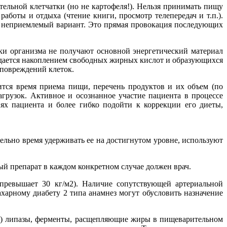
ельной клетчатки (но не картофеля!). Нельзя принимать пищу
боты и отдыха (чтение книги, просмотр телепередач и т.п.).
– неприемлемый вариант. Это прямая провокация последующих
тки организма не получают основной энергетический материал
ждается накоплением свободных жирных кислот и образующихся
 повреждений клеток.
тся время приема пищи, перечень продуктов и их объем (по
грузок. Активное и осознанное участие пациента в процессе
ях пациента и более гибко подойти к коррекции его диеты,
тельно время удерживать ее на достигнутом уровне, используют
ый препарат в каждом конкретном случае должен врач.
превышает 30 кг/м2). Наличие сопутствующей артериальной
харному диабету 2 типа анамнез могут обусловить назначение
ет) липазы, ферменты, расщепляющие жиры в пищеварительном