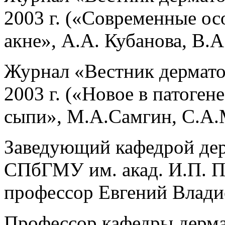
2003 г. («Современные ос
акне», А.А. Кубанова, В.А
Журнал «Вестник дермато
2003 г. («Новое в патоген
сыпи», М.А.Самгин, С.А.
Заведующий кафедрой дер
СПбГМУ им. акад. И.П. Па
профессор Евгений Влади
Профессор кафедры дерма