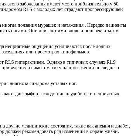
ия этого заболевания имеют место приблизительно у 50
м синдромом RLS с молодых лет страдают прогрессирующей
а иногда ползания мурашек и натяжения . Нередко пациенты
ть ногами. Они двигают ими вдоль и поперек, а затем
огда неприятные ощущения усиливаются после долгих
 заседаниях или просмотрах кинофильмов.
 от RLS гиперактивен. Однако в типичных случаях RLS
ают приведенную симптоматику на протяжении последнего
рия диагноза синдрома усталых ног:
зывают дискомфорт вследствие неудобства и неприятных
а другие медицинские состояния, такие как анемия и диабет,
ор должен рекомендовать ряд изменений в образе жизни.