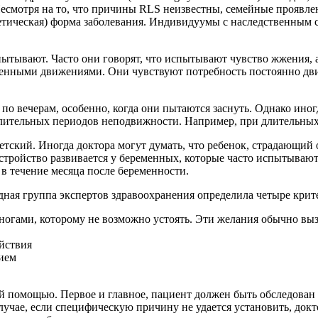
смотря на то, что причины RLS неизвестны, семейные проявлен
енетическая) форма заболевания. Индивидуумы с наследственны
ытывают. Часто они говорят, что испытывают чувство жжения, 
нными движениями. Они чувствуют потребность постоянно двига
по вечерам, особенно, когда они пытаются заснуть. Однако ин
длительных периодов неподвижности. Например, при длительных
етский. Иногда доктора могут думать, что ребенок, страдающий
асстройство развивается у беременных, которые часто испытыв
в течение месяца после беременности.
я группа экспертов здравоохранения определила четыре крите
огами, которому не возможно устоять. Эти желания обычно вы
йствия
ием
помощью. Первое и главное, пациент должен быть обследован н
учае, если специфическую причину не удается установить, докт