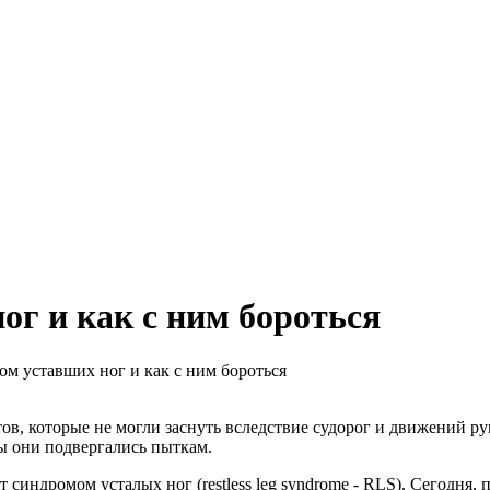
ог и как с ним бороться
м уставших ног и как с ним бороться
ов, которые не могли заснуть вследствие судорог и движений рук
бы они подвергались пыткам.
синдромом усталых ног (restless leg syndrome - RLS). Сегодня,