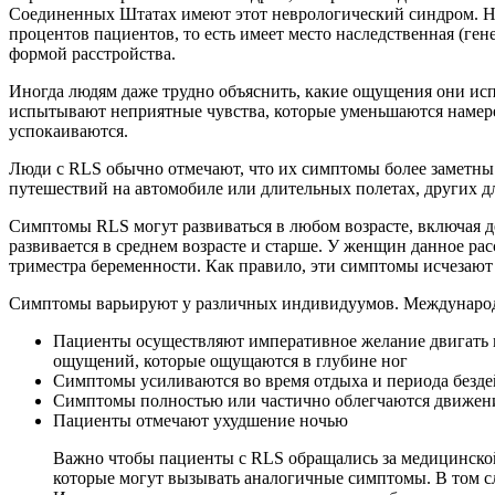
Соединенных Штатах имеют этот неврологический синдром. Не
процентов пациентов, то есть имеет место наследственная (г
формой расстройства.
Иногда людям даже трудно объяснить, какие ощущения они исп
испытывают неприятные чувства, которые уменьшаются намере
успокаиваются.
Люди с RLS обычно отмечают, что их симптомы более заметны 
путешествий на автомобиле или длительных полетах, других 
Симптомы RLS могут развиваться в любом возрасте, включая д
развивается в среднем возрасте и старше. У женщин данное р
триместра беременности. Как правило, эти симптомы исчезают 
Симптомы варьируют у различных индивидуумов. Международна
Пациенты осуществляют императивное желание двигать н
ощущений, которые ощущаются в глубине ног
Симптомы усиливаются во время отдыха и периода безде
Симптомы полностью или частично облегчаются движен
Пациенты отмечают ухудшение ночью
Важно чтобы пациенты с RLS обращались за медицинской 
которые могут вызывать аналогичные симптомы. В том сл