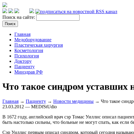
Поиск на сайте:
Главная
Медоборудование
Пластическая хирургия
Косметология
Психология
Доктору
Пациенту
Минздрав РФ
Что такое синдром уставших н
Главная
→
Пациенту
→
Новости медицины
→ Что такое синдро
23.03.2012 — MEDfStUdio
В 1672 году, английский врач сэр Томас Уиллис описал пациент
быть настолько сильны, что больные не могут спать, как если 
Сэр Уиллис первым описал синдром, который сегодня называют 