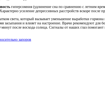
ивость
гиперсомния (удлинение сна по сравнению с летним вре
 Характерно усиление депрессивных расстройств вскоре после п
татком света, который вызывает уменьшение выработки гормона
емя засыпания и влияет на настроение. Врачи рекомендуют для б
-40 минут после восхода солнца. Сигналы от наших глаз помогаю
носительно запоров