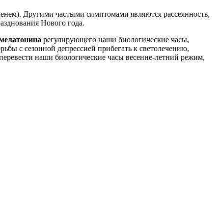
менем). Другими частыми симптомами являются рассеянность,
разднования Нового года.
мелатонина
регулирующего наши биологические часы,
орьбы с сезонной депрессией прибегать к светолечению,
т перевести наши биологические часы весенне-летний режим,