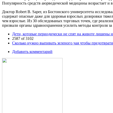
Популярность средств аюрведической медицины возрастает и в
Доктор Robert B. Saper, из Бостонского университета исследов
содержат опасные даже для здоровья взрослых дозировки тяжел
чем взрослые. Из 30 обследованых торговых точек, где реали
призвали органы здравоохранения усилить методы контроля за
Дети, которые периодически не спят на животе лишены 
2587 of 3102
Сколько нужно выпивать зеленого чая чтобы предотврати
Добавить комментарий