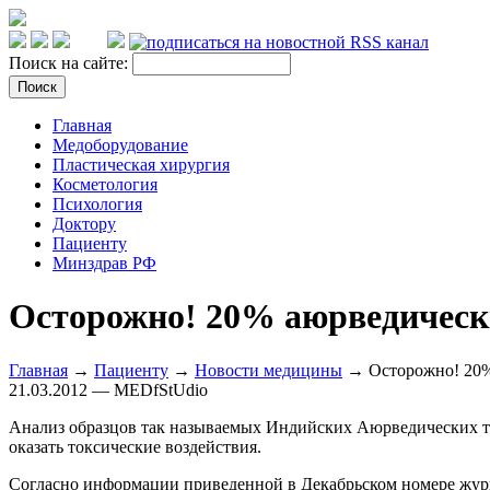
Поиск на сайте:
Главная
Медоборудование
Пластическая хирургия
Косметология
Психология
Доктору
Пациенту
Минздрав РФ
Осторожно! 20% аюрведически
Главная
→
Пациенту
→
Новости медицины
→ Осторожно! 20% 
21.03.2012 — MEDfStUdio
Анализ образцов так называемых Индийских Аюрведических тра
оказать токсические воздействия.
Согласно информации приведенной в Декабрьском номере жур