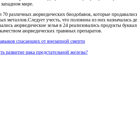
 западном мире.
ал 70 различных аюрведических биодобавок, которые продавались
ых металлов.Следует учесть, что половина из них назначалась д
зовались аюрведические зелья в 24 реализовались продукты бук
 качеством аюрведических травяных препаратов.
навыков спасающих от внезапной смерти
ть развитие рака предстательной железы?