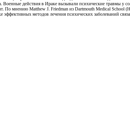
. Военные действия в Ираке вызывали психические травмы у солд
ат. По мнению Matthew J. Friedman из Dartmouth Medical Schoo
ке эффективных методов лечения психических заболеваний связ