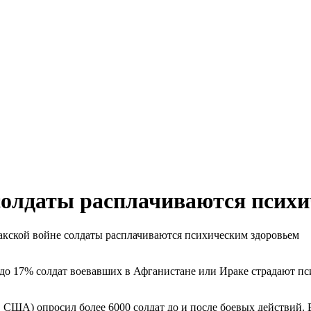
 солдаты расплачиваются псих
акской войне солдаты расплачиваются психическим здоровьем
 до 17% солдат воевавших в Афганистане или Ираке страдают пс
нд, США) опросил более 6000 солдат до и после боевых действий