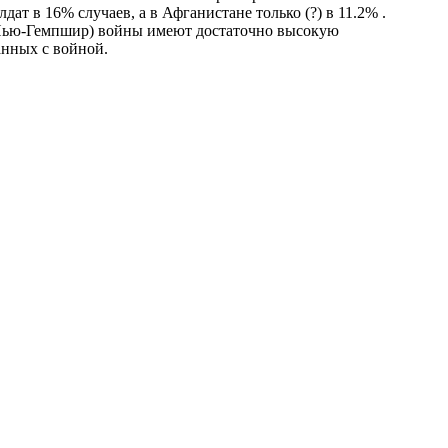
ат в 16% случаев, а в Афганистане только (?) в 11.2% .
l (Нью-Гемпшир) войны имеют достаточно высокую
анных с войной.