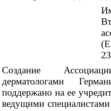
Им
Вт
ас
(Е
23
Создание Ассоциа
дерматологами Герм
поддержано на ее учредит
ведущими специалистами 