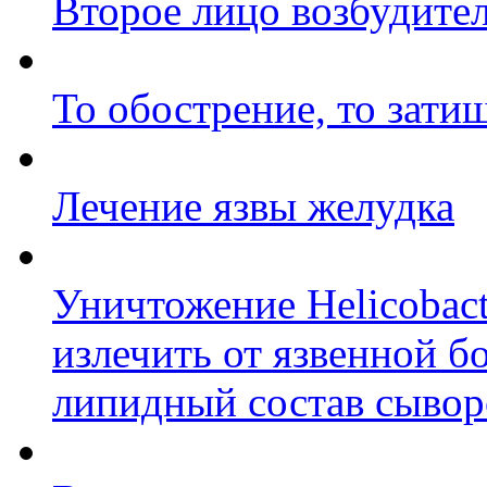
Второе лицо возбудител
То обострение, то зати
Лечение язвы желудка
Уничтожение Helicobact
излечить от язвенной б
липидный состав сывор