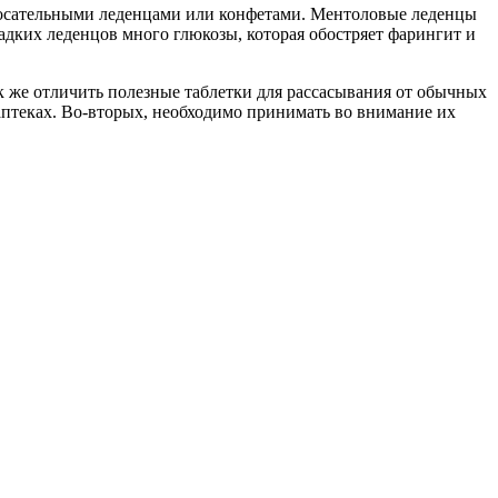
 сосательными леденцами или конфетами. Ментоловые леденцы
ладких леденцов много глюкозы, которая обостряет фарингит и
Как же отличить полезные таблетки для рассасывания от обычных
 аптеках. Во-вторых, необходимо принимать во внимание их