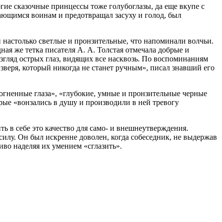
гие сказочные принцессы тоже голубоглазы, да еще вкупе с
жающимся воинам и предотвращал засуху и голод, был
 настолько светлые и пронзительные, что напоминали волчьи.
ная же тетка писателя А. А. Толстая отмечала добрые и
взгляд острых глаз, видящих все насквозь. По воспоминаниям
 зверя, который никогда не станет ручным», писал знавший его
огненные глаза», «глубокие, умные и пронзительные черные
орые «вонзались в душу и производили в ней тревогу
ть в себе это качество для само- и внешнеутверждения.
силу. Он был искренне доволен, когда собеседник, не выдержав
ливо наделяя их умением «сглазить».