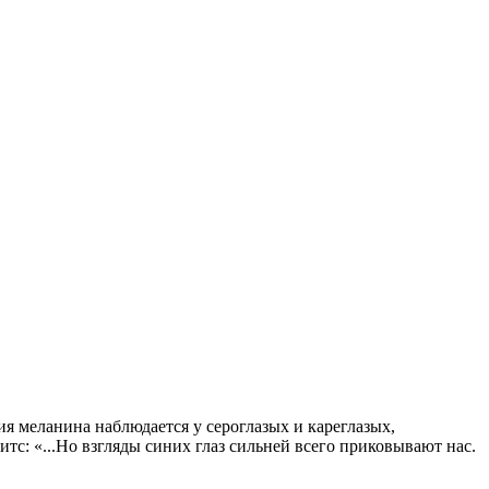
 меланина наблюдается у сероглазых и кареглазых,
с: «...Но взгляды синих глаз сильней всего приковывают нас.