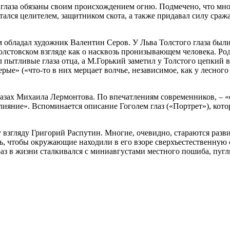
 глаза обязаны своим происхождением огню. Подмечено, что мно
тался целителем, защитником скота, а также придавал силу сра
 обладал художник Валентин Серов. У Льва Толстого глаза были
 толстовском взгляде как о насквозь пронизывающем человека. Род
л пытливые глаза отца, а М.Горький заметил у Толстого цепкий 
ые» («что-то в них мерцает волчье, независимое, как у лесного
азах Михаила Лермонтова. По впечатлениям современников, – «
влияние». Вспоминается описание Гоголем глаз («Портрет»), кот
 взгляду Григорий Распутин. Многие, очевидно, стараются разви
сь, чтобы окружающие находили в его взоре сверхъестественную 
ы раз в жизни сталкивался с миниавгустами местного пошиба, пуг