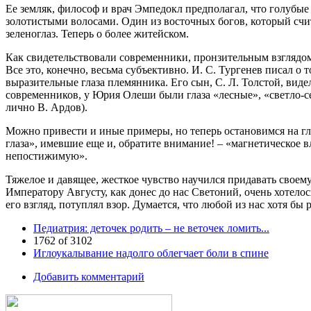
Ее земляк, философ и врач Эмпедокл предполагал, что голубые
золотистыми волосами. Один из восточных богов, который счи
зеленоглаз. Теперь о более житейском.
Как свидетельствовали современники, пронзительным взглядом
Все это, конечно, весьма субъективно. И. С. Тургенев писал о
выразительные глаза племянника. Его сын, С. Л. Толстой, виде
современников, у Юрия Олеши были глаза «лесные», «светло-сер
лично В. Ардов).
Можно привести и иные примеры, но теперь остановимся на гл
глаза», имевшие еще и, обратите внимание! – «магнетическое 
непостижимую».
Тяжелое и давящее, жесткое чувство научился придавать своему
Императору Августу, как донес до нас Светоний, очень хотело
его взгляд, потуплял взор. Думается, что любой из нас хотя б
Педиатрия: деточек родить – не веточек ломить...
1762 of 3102
Иглоукалывание надолго облегчает боли в спине
Добавить комментарий