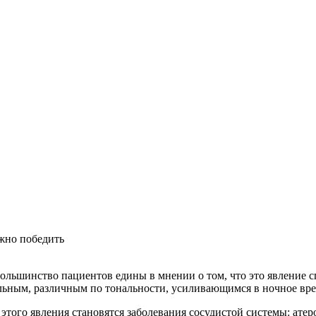
но победить
ольшинство пациентов едины в мнении о том, что это явление с
ьным, различным по тональности, усиливающимся в ночное вре
того явления становятся заболевания сосудистой системы: атеро