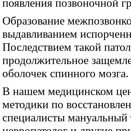
появления позвоночной г
Образование межпозвонк
выдавливанием испорченн
Последствием такой патол
продолжительное защемле
оболочек спинного мозга.
В нашем медицинском цен
методики по восстановле
специалисты мануальный т
невропатолог и другие п