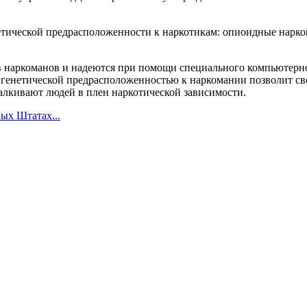
нетической предрасположенности к наркотикам: опиоидные нар
в наркоманов и надеются при помощи специального компьютерн
с генетической предрасположенностью к наркомании позволит с
алкивают людей в плен наркотической зависимости.
ых Штатах...