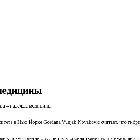
 медицины
ца – надежда медицины
ета в Нью-Йорке Gordana Vunjak-Novakovic считает, что гибрид
е в искусственных условиях здоровая ткань сердца вживляется 