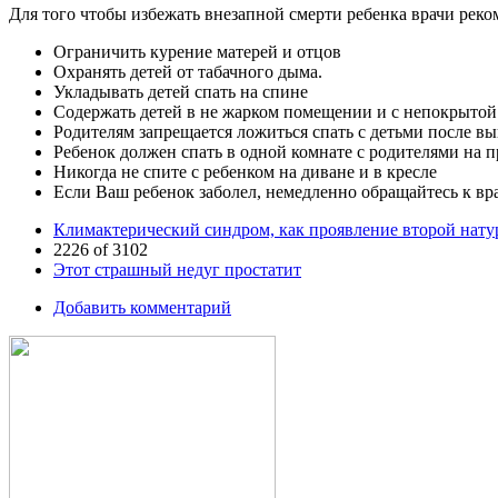
Для того чтобы избежать внезапной смерти ребенка врачи рек
Ограничить курение матерей и отцов
Охранять детей от табачного дыма.
Укладывать детей спать на спине
Содержать детей в не жарком помещении и с непокрытой
Родителям запрещается ложиться спать с детьми после 
Ребенок должен спать в одной комнате с родителями на 
Никогда не спите с ребенком на диване и в кресле
Если Ваш ребенок заболел, немедленно обращайтесь к вр
Климактерический синдром, как проявление второй на
2226 of 3102
Этот страшный недуг простатит
Добавить комментарий