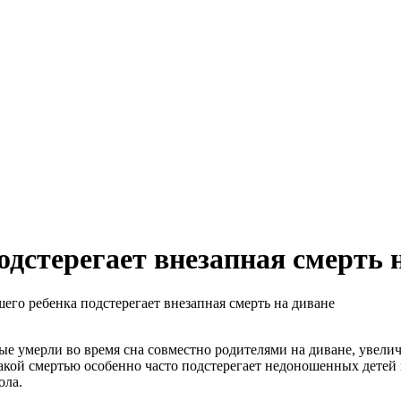
дстерегает внезапная смерть 
го ребенка подстерегает внезапная смерть на диване
е умерли во время сна совместно родителями на диване, увеличи
акой смертью особенно часто подстерегает недоношенных детей и
ола.