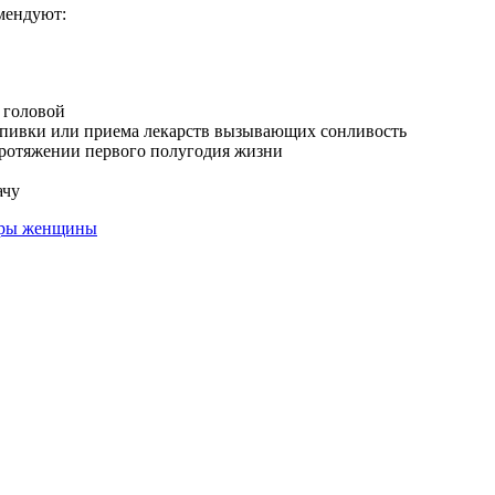
омендуют:
 головой
выпивки или приема лекарств вызывающих сонливость
протяжении первого полугодия жизни
ачу
туры женщины