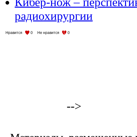
Кибер-нож – перспект
радиохирургии
Нравится
0
Не нравится
0
-->